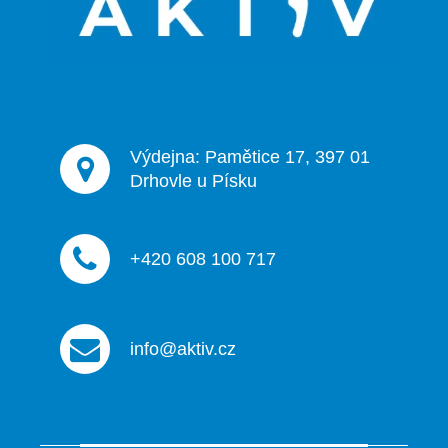
t
í
Výdejna: Pamětice 17, 397 01
Drhovle u Písku
+420 608 100 717
info@aktiv.cz