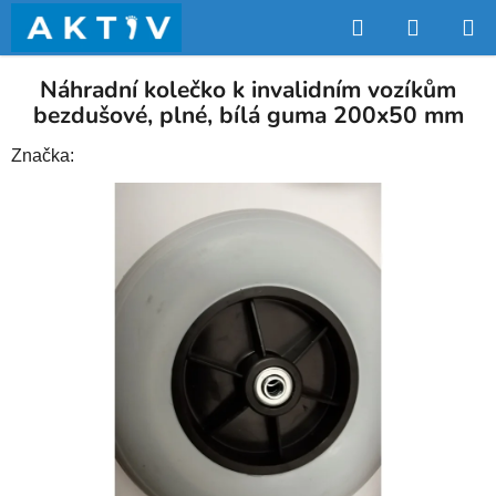
Přejít
Hledat
NÁKUP
na
obsah
KOŠÍK
Náhradní kolečko k invalidním vozíkům
bezdušové, plné, bílá guma 200x50 mm
Značka: