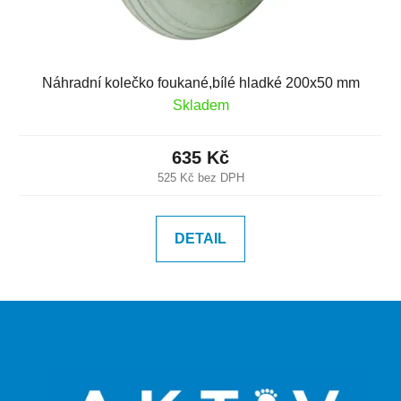
Náhradní kolečko foukané,bílé hladké 200x50 mm
Skladem
635 Kč
525 Kč bez DPH
DETAIL
Z
á
p
a