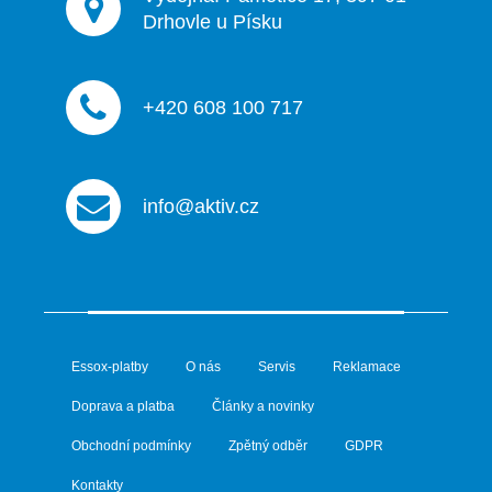
Drhovle u Písku
+420 608 100 717
info@aktiv.cz
Essox-platby
O nás
Servis
Reklamace
Doprava a platba
Články a novinky
Obchodní podmínky
Zpětný odběr
GDPR
Kontakty