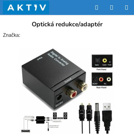
Přejít
Hledat
NÁKUP
na
obsah
KOŠÍK
Optická redukce/adaptér
Značka: