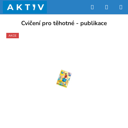
Přejít
Hledat
NÁKUP
na
obsah
KOŠÍK
Cvičení pro těhotné - publikace
AKCE