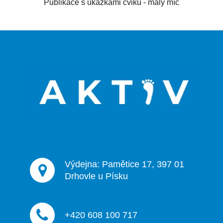
Publikace s ukázkami cviků - malý míč
Z
á
p
a
t
í
Výdejna: Pamětice 17, 397 01
Drhovle u Písku
+420 608 100 717