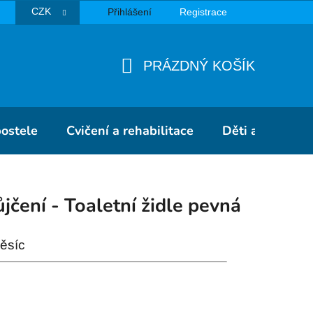
CZK
Přihlášení
Registrace
TBA
PRÁZDNÝ KOŠÍK
NÁKUPNÍ
KOŠÍK
postele
Cvičení a rehabilitace
Děti a školky
jčení - Toaletní židle pevná
ěsíc