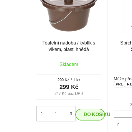
Toaletní nádoba / kyblík s
Sprch
víkem, plast, hnědá
Skladem
Může před
Měrná
299 Kč / 1 ks
PRL
R
cena:
299 Kč
247 Kč bez DPH
DO KOŠÍKU