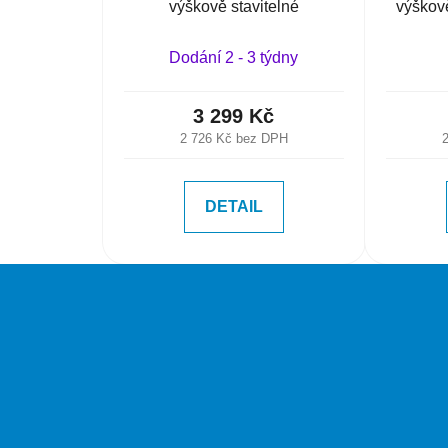
výškově stavitelné
výškov
Dodání 2 - 3 týdny
3 299 Kč
2 726 Kč bez DPH
DETAIL
Z
á
p
a
t
í