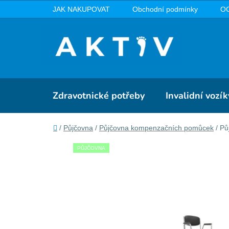
Přejít
JAK NAKUPOVAT
Obchodní podmínky
O
na
obsah
Zdravotnické potřeby
Invalidní vozík
Domů
/
Půjčovna
/
Půjčovna kompenzačních pomůcek
/
Pů
PŮJČOVNA