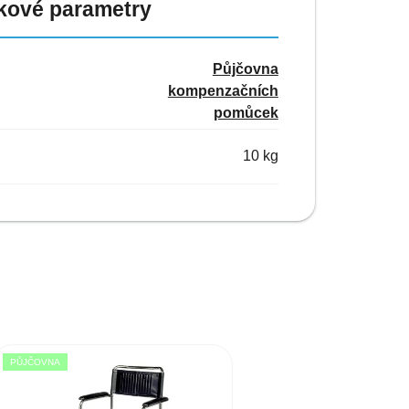
kové parametry
Půjčovna
kompenzačních
pomůcek
10 kg
PŮJČOVNA