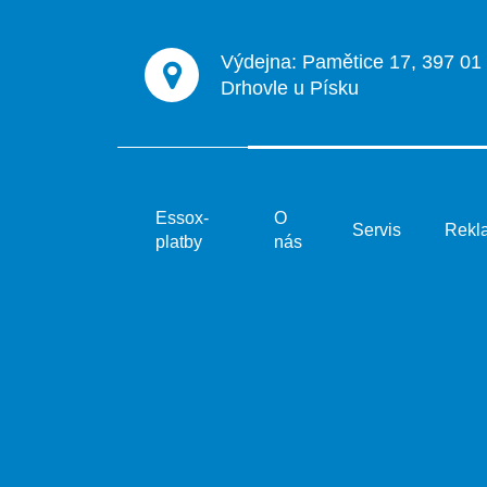
Výdejna: Pamětice 17, 397 01
Drhovle u Písku
Essox-
O
Servis
Rekl
platby
nás