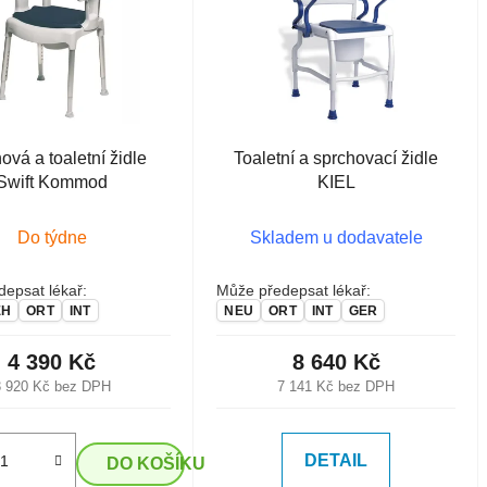
ová a toaletní židle
Toaletní a sprchovací židle
Swift Kommod
KIEL
Do týdne
Skladem u dodavatele
epsat lékař:
Může předepsat lékař:
EH
ORT
INT
NEU
ORT
INT
GER
4 390 Kč
8 640 Kč
3 920 Kč bez DPH
7 141 Kč bez DPH
DETAIL
DO KOŠÍKU