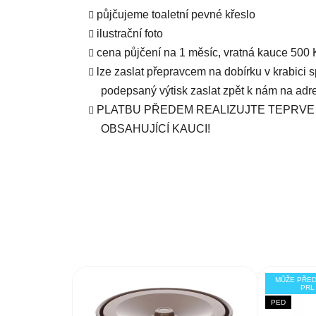
půjčujeme toaletní pevné křeslo
ilustrační foto
cena půjčení na 1 měsíc, vratná kauce 500 
lze zaslat přepravcem na dobírku v krabici 
podepsaný výtisk zaslat zpět k nám na adr
PLATBU PŘEDEM REALIZUJTE TEPRVE
OBSAHUJÍCÍ KAUCI!
MŮŽE PŘE
PRL
PED