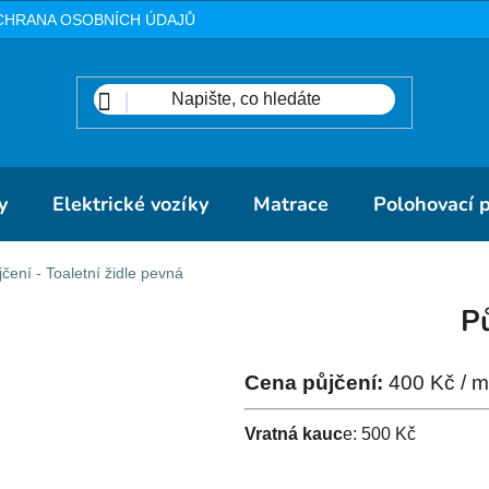
CHRANA OSOBNÍCH ÚDAJŮ
METODIKA
DOPRAVA A PLA
y
Elektrické vozíky
Matrace
Polohovací 
jčení - Toaletní židle pevná
Pů
Cena půjčení:
400 Kč / m
Vratná kauc
e: 500 Kč