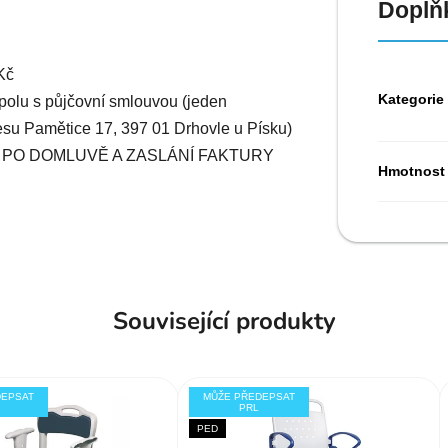
Doplň
Kč
Kategorie
spolu s půjčovní smlouvou (jeden
esu Pamětice 17, 397 01 Drhovle u Písku)
 PO DOMLUVĚ A ZASLÁNÍ FAKTURY
Hmotnost
Související produkty
DEPSAT
MŮŽE PŘEDEPSAT
PRL
PED