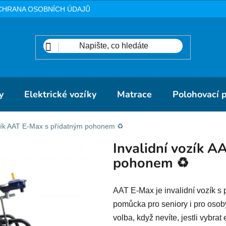
CHRANA OSOBNÍCH ÚDAJŮ
METODIKA
DOPRAVA A PLA
y
Elektrické vozíky
Matrace
Polohovací 
ozík AAT E-Max s přídatným pohonem ♻️
Invalidní vozík A
pohonem ♻️
AAT E-Max je invalidní vozík s
pomůcka pro seniory i pro oso
volba, když nevíte, jestli vybra