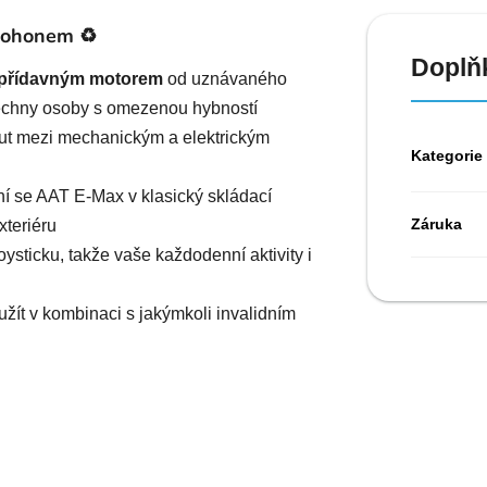
 pohonem
♻️
Doplň
s přídavným motorem
od uznávaného
echny osoby s omezenou hybností
ut mezi mechanickým a elektrickým
Kategorie
í se AAT E-Max v klasický skládací
Záruka
exteriéru
ysticku, takže vaše každodenní aktivity i
žít v kombinaci s jakýmkoli invalidním