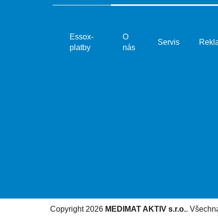
Essox-
O
Servis
Rekl
platby
nás
Copyright 2026
MEDIMAT AKTIV s.r.o.
. Všechn