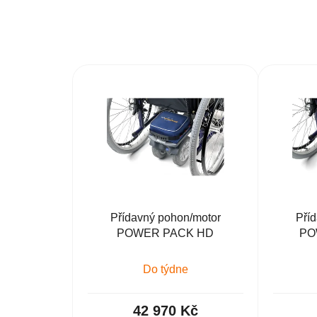
Přídavný pohon/motor
Pří
POWER PACK HD
PO
Do týdne
42 970 Kč