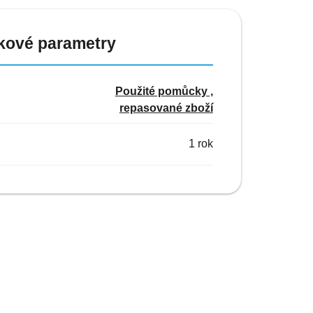
kové parametry
Použité pomůcky ,
repasované zboží
1 rok