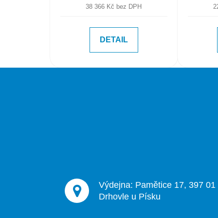
38 366 Kč bez DPH
2
DETAIL
Z
á
p
a
t
í
Výdejna: Pamětice 17, 397 01
Drhovle u Písku