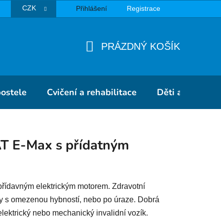
CZK
Přihlášení
Registrace
TBA
PRÁZDNÝ KOŠÍK
NÁKUPNÍ
KOŠÍK
postele
Cvičení a rehabilitace
Děti a školky
AT E-Max s přídatným
 přídavným elektrickým motorem. Zdravotní
by s omezenou hybností, nebo po úraze. Dobrá
t elektrický nebo mechanický invalidní vozík.