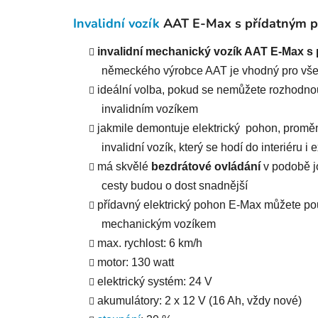
Invalidní vozík
AAT E-Max s přídatným
invalidní mechanický vozík AAT E-Max 
německého výrobce AAT je vhodný pro vš
ideální volba, pokud se nemůžete rozhodno
invalidním vozíkem
jakmile demontuje elektrický pohon, proměn
invalidní vozík, který se hodí do interiéru i 
má skvělé
b
ez
drátové
ovládání
v podobě jo
cesty budou o dost snadnější
přídavný elektrický pohon E-Max můžete pou
mechanickým vozíkem
max. rychlost: 6 km/h
motor: 130 watt
elektrický systém: 24 V
akumulátory: 2 x 12 V (16 Ah, vždy nové)