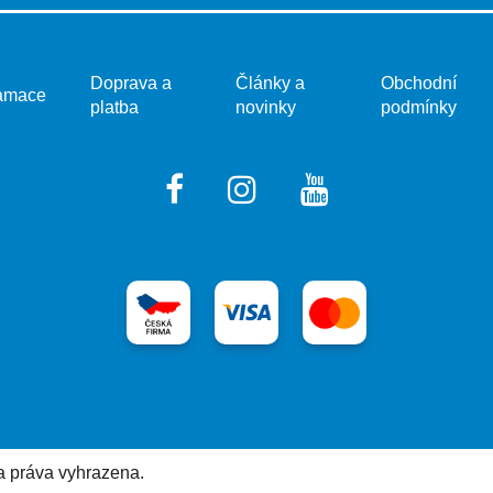
Doprava a
Články a
Obchodní
amace
platba
novinky
podmínky
a práva vyhrazena.