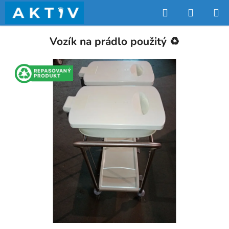
Přejít
Hledat
NÁKUP
na
obsah
KOŠÍK
Vozík na prádlo použitý ♻️