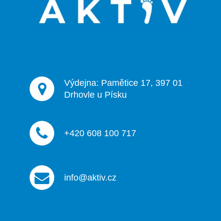
t
í
Výdejna: Pamětice 17, 397 01
Drhovle u Písku
+420 608 100 717
info@aktiv.cz