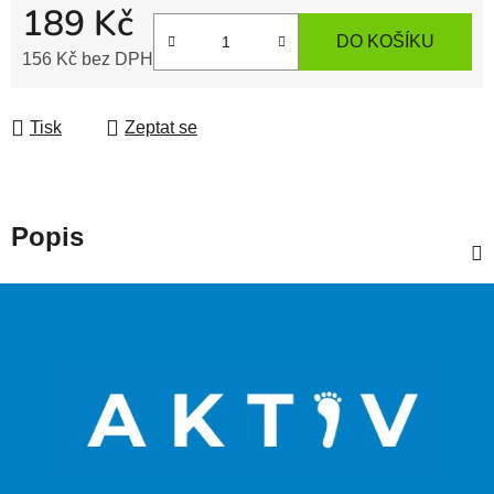
189 Kč
DO KOŠÍKU
156 Kč bez DPH
Měrná cena:
Tisk
Zeptat se
Popis
Z
á
p
a
t
í