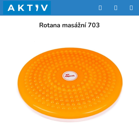
Přejít
Hledat
NÁKUP
na
obsah
KOŠÍK
Rotana masážní 703