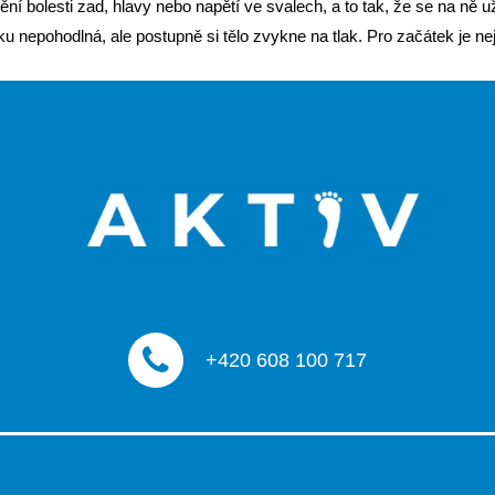
ní bolesti zad, hlavy nebo napětí ve svalech, a to tak, že se na ně už
u nepohodlná, ale postupně si tělo zvykne na tlak. Pro začátek je nej
+420 608 100 717