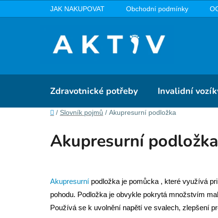
Přejít
JAK NAKUPOVAT
Obchodní podmínky
O
na
obsah
Zdravotnické potřeby
Invalidní vozík
Domů
/
Slovník pojmů
/
Akupresurní podložka
Akupresurní podložk
Akupresurní
podložka je pomůcka , které využívá prin
pohodu. Podložka je obvykle pokrytá množstvím mal
Používá se k uvolnění napětí ve svalech, zlepšení pr