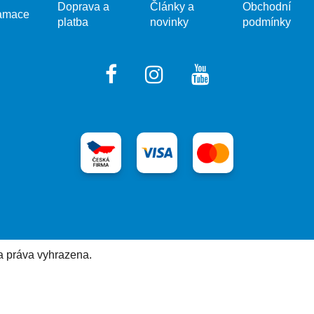
Doprava a
Články a
Obchodní
amace
platba
novinky
podmínky
a práva vyhrazena.