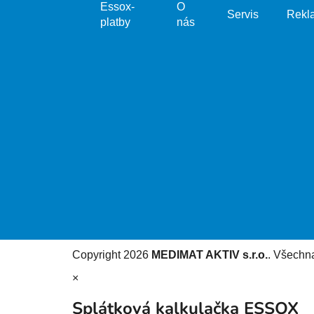
Essox-
O
Servis
Rekl
platby
nás
Copyright 2026
MEDIMAT AKTIV s.r.o.
. Všechn
×
Splátková kalkulačka ESSOX