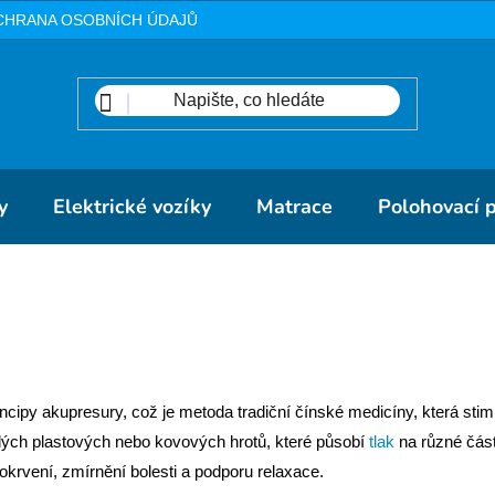
CHRANA OSOBNÍCH ÚDAJŮ
METODIKA
DOPRAVA A PLA
y
Elektrické vozíky
Matrace
Polohovací 
a
cipy akupresury, což je metoda tradiční čínské medicíny, která stimu
ých plastových nebo kovových hrotů, které působí
tlak
na různé část
okrvení, zmírnění bolesti a podporu relaxace.