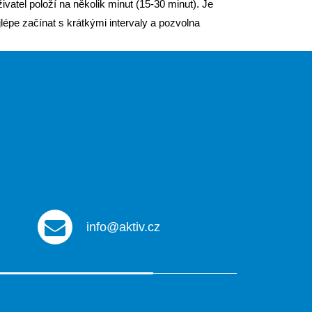
ivatel položí na několik minut (15-30 minut). Je
lépe začínat s krátkými intervaly a pozvolna
info@aktiv.cz