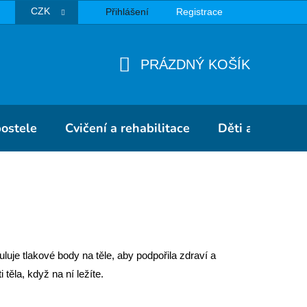
CZK
Přihlášení
Registrace
TBA
PRÁZDNÝ KOŠÍK
NÁKUPNÍ
KOŠÍK
postele
Cvičení a rehabilitace
Děti a školky
luje tlakové body na těle, aby podpořila zdraví a
i těla, když na ní ležíte.