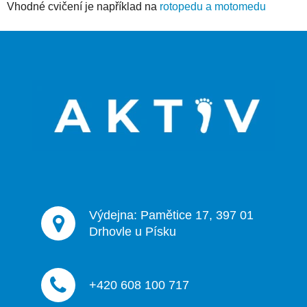
Vhodné cvičení je například na
rotopedu a motomedu
Z
á
p
a
t
í
Výdejna: Pamětice 17, 397 01
Drhovle u Písku
+420 608 100 717