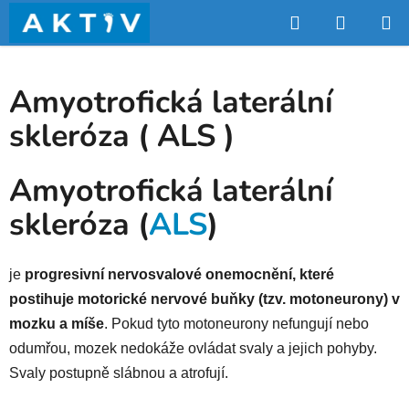
Přejít
Hledat
NÁKUP
na
obsah
KOŠÍK
Amyotrofická laterální
skleróza ( ALS )
Amyotrofická laterální
skleróza (
ALS
)
je
progresivní nervosvalové onemocnění, které
postihuje motorické nervové buňky (tzv.
motoneurony) v
mozku a míše
. Pokud tyto motoneurony nefungují nebo
odumřou, mozek nedokáže ovládat svaly a jejich pohyby.
Svaly postupně slábnou a atrofují.