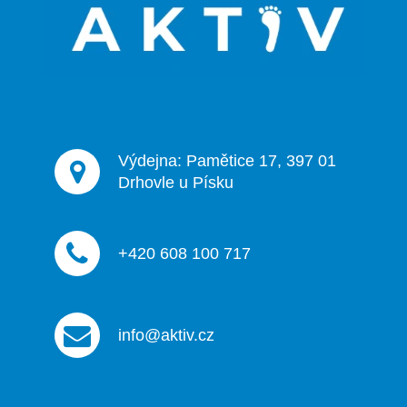
t
í
Výdejna: Pamětice 17, 397 01
Drhovle u Písku
+420 608 100 717
info@aktiv.cz