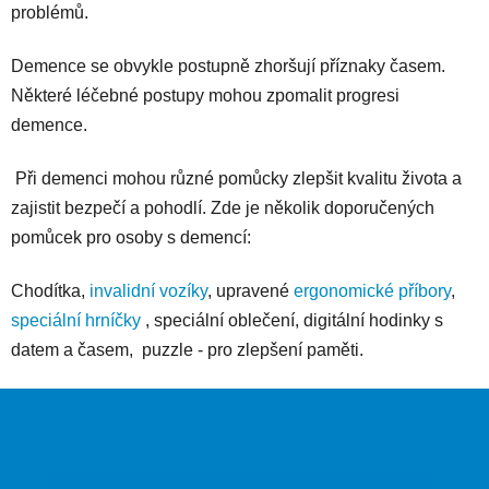
problémů.
Demence se obvykle postupně zhoršují příznaky časem.
Některé léčebné postupy mohou zpomalit progresi
demence.
Při demenci mohou různé pomůcky zlepšit kvalitu života a
zajistit bezpečí a pohodlí. Zde je několik doporučených
pomůcek pro osoby s demencí:
Chodítka,
invalidní vozíky
, upravené
ergonomické příbory
,
speciální hrníčky
, speciální oblečení, digitální hodinky s
datem a časem, puzzle - pro zlepšení paměti.
Z
á
p
a