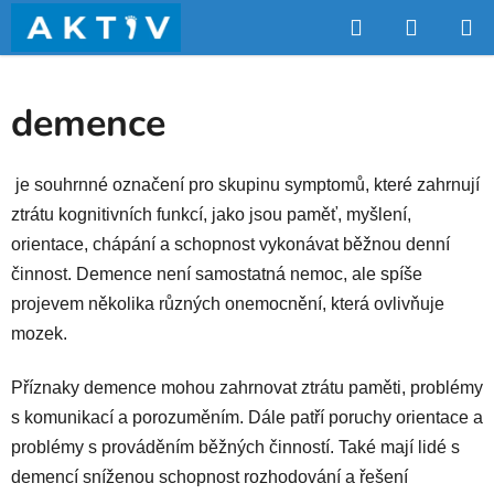
Přejít
Hledat
NÁKUP
na
obsah
KOŠÍK
demence
je souhrnné označení pro skupinu symptomů, které zahrnují
ztrátu kognitivních funkcí, jako jsou paměť, myšlení,
orientace, chápání a schopnost vykonávat běžnou denní
činnost. Demence není samostatná nemoc, ale spíše
projevem několika různých onemocnění, která ovlivňuje
mozek.
Příznaky demence mohou zahrnovat ztrátu paměti, problémy
s komunikací a porozuměním. Dále patří poruchy orientace a
problémy s prováděním běžných činností. Také mají lidé s
demencí sníženou schopnost rozhodování a řešení