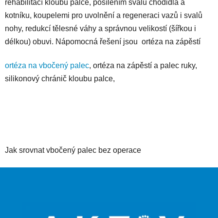
rehabilitací kloubu palce, posílením svalů chodidla a
kotníku, koupelemi pro uvolnění a regeneraci vazů i svalů
nohy, redukcí tělesné váhy a správnou velikostí (šířkou i
délkou) obuvi. Nápomocná řešení jsou ortéza na zápěstí
ortéza na vbočený palec
, ortéza na zápěstí a palec ruky,
silikonový chránič kloubu palce,
Jak srovnat vbočený palec bez operace
Z
á
p
a