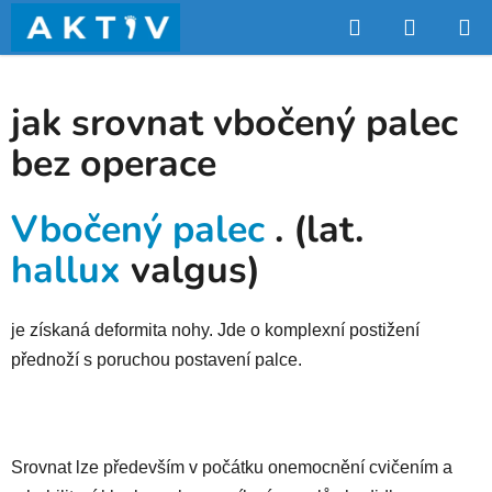
Přejít
Hledat
NÁKUP
na
obsah
KOŠÍK
jak srovnat vbočený palec
bez operace
Vbočený palec
. (lat.
hallux
valgus)
je
získaná deformita nohy
. Jde o komplexní postižení
přednoží s poruchou postavení palce.
Srovnat lze především v počátku onemocnění cvičením a