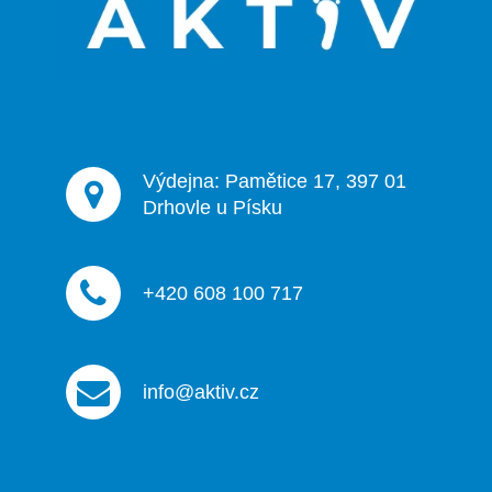
t
í
Výdejna: Pamětice 17, 397 01
Drhovle u Písku
+420 608 100 717
info@aktiv.cz