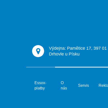
á
p
a
t
í
Výdejna: Pamětice 17, 397 01
Drhovle u Písku
Essox-
O
Servis
Rekl
platby
nás