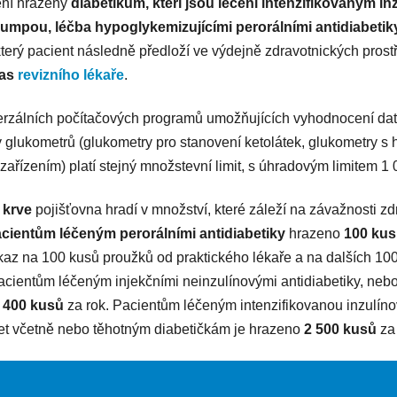
ění hrazeny
diabetikům, kteří jsou léčeni intenzifikovaným 
 pumpou, léčba hypoglykemizujícími perorálními antidiabetik
terý pacient následně předloží ve výdejně zdravotnických pros
las
revizního lékaře
.
rzálních počítačových programů umožňujících vyhodnocení dat) 
py glukometrů (glukometry pro stanovení ketolátek, glukometry 
ařízením) platí stejný množstevní limit, s úhradovým limitem 1 
 krve
pojišťovna hradí v množství, které záleží na závažnosti zd
acientům léčeným perorálními antidiabetiky
hrazeno
100 ku
kaz na 100 kusů proužků od praktického lékaře a na dalších 100
acientům léčeným injekčními neinzulínovými antidiabetiky, neb
400 kusů
za rok. Pacientům léčeným intenzifikovanou inzulín
let včetně nebo těhotným diabetičkám je hrazeno
2 500 kusů
za