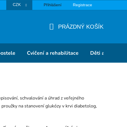
CZK
Přihlášení
Registrace
TBA
PRÁZDNÝ KOŠÍK
NÁKUPNÍ
KOŠÍK
postele
Cvičení a rehabilitace
Děti a školky
episování, schvalování a úhrad z veřejného
 proužky na stanovení glukózy v krvi diabetolog,