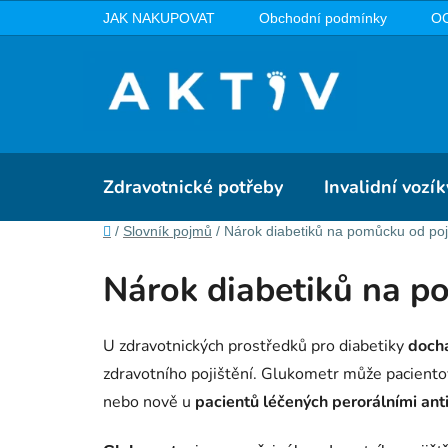
Přejít
JAK NAKUPOVAT
Obchodní podmínky
O
na
obsah
Zdravotnické potřeby
Invalidní vozík
Domů
/
Slovník pojmů
/
Nárok diabetiků na pomůcku od poj
Nárok diabetiků na p
U zdravotnických prostředků pro diabetiky
dochá
zdravotního pojištění. Glukometr může pacientov
nebo nově u
pacientů léčených perorálními ant