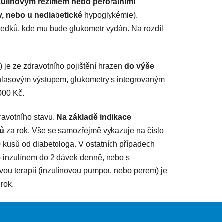
inzulínovým režimem nebo perorálními
y, nebo u nediabetické
hypoglykémie).
tředků, kde mu bude glukometr vydán. Na rozdíl
je ze zdravotního pojištění hrazen
do výše
s hlasovým výstupem, glukometry s integrovaným
000 Kč.
ravotního stavu.
Na základě indikace
sů
za rok. Vše se samozřejmě vykazuje na číslo
 kusů od diabetologa. V ostatních případech
o inzulínem do 2 dávek denně, nebo s
ovou terapií (inzulínovou pumpou nebo perem) je
 rok.