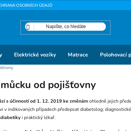
CHRANA OSOBNÍCH ÚDAJŮ
METODIKA
DOPRAVA A PLA
y
Elektrické vozíky
Matrace
Polohovací 
išťovny
omůcku od pojišťovny
zí s účinností od 1. 12. 2019 ke změnám
ohledně jejich před
i v indikovaných případech předepsat diabetolog; diagnostické
idiabetiky
i praktický lékař.