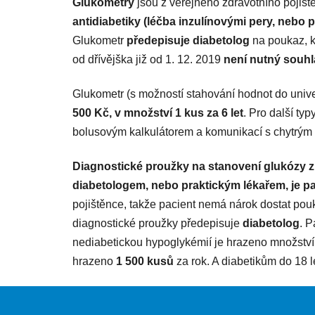
Glukometry
jsou z veřejného zdravotního pojišt
antidiabetiky (léčba inzulínovými pery, nebo
Glukometr
předepisuje diabetolog
na poukaz, k
od dřívějška již od 1. 12. 2019
není nutný souh
Glukometr (s možností stahování hodnot do unive
500 Kč, v množství 1 kus za 6 let
. Pro další ty
bolusovým kalkulátorem a komunikací s chytrým z
Diagnostické proužky na stanovení glukózy z
diabetologem, nebo praktickým lékařem, je p
pojištěnce, takže pacient nemá nárok dostat pou
diagnostické proužky předepisuje
diabetolog
. P
nediabetickou hypoglykémií je hrazeno množství
hrazeno
1 500 kusů
za rok. A diabetikům do 18 
Z