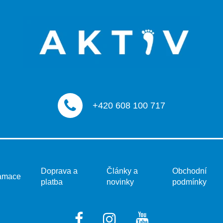
+420 608 100 717
Doprava a
Články a
Obchodní
amace
platba
novinky
podmínky