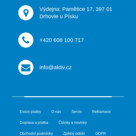
Výdejna: Pamětice 17, 397 01
Drhovle u Písku
+420 608 100 717
info@aktiv.cz
Essox-platby
O nás
Servis
Reklamace
Doprava a platba
Články a novinky
Obchodní podmínky
Zpětný odběr
GDPR