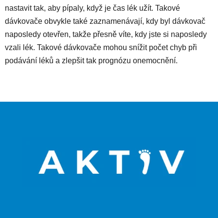
nastavit tak, aby pípaly, když je čas lék užít. Takové
dávkovače obvykle také zaznamenávají, kdy byl dávkovač
naposledy otevřen, takže přesně víte, kdy jste si naposledy
vzali lék. Takové dávkovače mohou snížit počet chyb při
podávání léků a zlepšit tak prognózu onemocnění.
Z
á
p
a
t
í