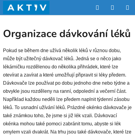
Přejít
Hledat
NÁKUP
na
obsah
KOŠÍK
Organizace dávkování léků
Pokud se během dne užívá několik léků v různou dobu,
může být užitečný dávkovač léků. Jedná se o něco jako
lékárničku rozdělenou do několika přihrádek, které lze
otevírat a zavírat a které umožňují připravit si léky předem.
Dávkovače lze používat po dobu jednoho dne nebo týdne a
obvykle jsou rozděleny na ranní, odpolední a večerní část.
Například každou neděli lze předem naplnit týdenní zásobu
léků. To usnadní užívání léků. Prázdné okénko dávkovače je
také známkou toho, že jsme si již lék vzali. Dávkovací
okénka mohou také pomoci zabránit tomu, abyste si lék
omylem vzali dvakrát. Na trhu jsou také dávkovače, které lze