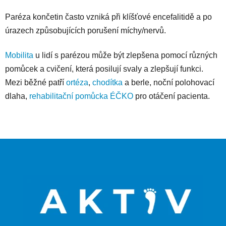
Paréza končetin často vzniká při klíšťové encefalitidě a po
úrazech způsobujících porušení míchy/nervů.
Mobilita
u lidí s parézou může být zlepšena pomocí různých
pomůcek a cvičení, která posilují svaly a zlepšují funkci.
Mezi běžné patří
ortéza
,
chodítka
a berle, noční polohovací
dlaha,
rehabilitační pomůcka ÉČKO
pro otáčení pacienta.
Z
á
p
a
t
í