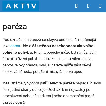
Přejít
Hledat
NÁKUP
na
obsah
KOŠÍK
paréza
Pod označením paréza se skrývá onemocnění známější
jako
obrna
. Jde o
částečnou neschopnost aktivního
volného pohybu
. Příčina poruchy může být na různých
úrovních řízení pohybu - mozek, mícha, periferní nerv,
nervosvalový přenos, sval. K paréze může vést cévní
mozková příhoda, porušení míchy či nervu apod.
Mezi známé typy obrn patří
Bellova paréza
napadající lícní
nerv jedné strany obličeje. Dochází k ní nejčastěji po
prochlazení nebo následkem jiného onemocnění (např.
pásový opar).