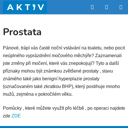
Přejít
Hledat
NÁKUP
na
obsah
KOŠÍK
Prostata
Pánové, trápí vás časté noční vstávání na toaletu, nebo pocit
neúplného vyprázdnění močového měchýře? Zaznamenali
jste změny při močení, které vás znepokojují? Tyto a další
příznaky mohou být známkou zvětšené
prostaty
, stavu
známého také jako benigní hyperplazie prostaty
(označovaném také zkratkou BHP), který postihuje mnoho
mužů, zejména v pokročilém věku.
Pomůcky , které můžete využít přo léčbě , po operaci najdete
zde
ZDE