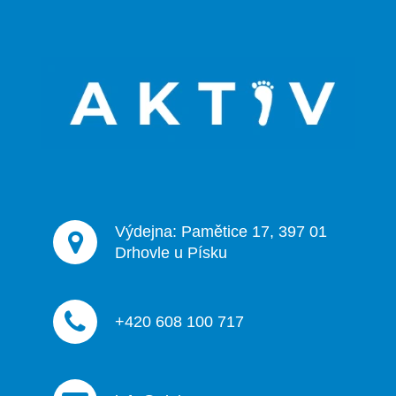
Z
á
p
a
t
í
Výdejna: Pamětice 17, 397 01
Drhovle u Písku
+420 608 100 717