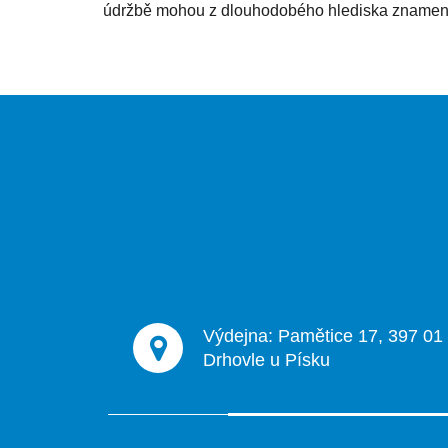
údržbě mohou z dlouhodobého hlediska znamena
Z
á
p
a
t
í
Výdejna: Pamětice 17, 397 01
Drhovle u Písku