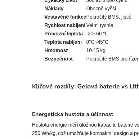
Cyklický život
500 až 5 000 cyklů
Náklady
Obecně vyšší
Vestavěné funkce
Pokročilý BMS, jistič
Rychlost nabíjení
Velmi rychle
Provozní teplota
-20~60 ℃
Teplota nabíjení
0°C~45°C
Hmotnost
10-15 kg
Bezpečnost
Pokročilé BMS pro řízen
Klíčové rozdíly: Gelová baterie vs Li
Energetická hustota a účinnost
Hustota energie měří úložnou kapacitu baterie ve
250 Wh/kg, což umožňuje kompaktní design a p