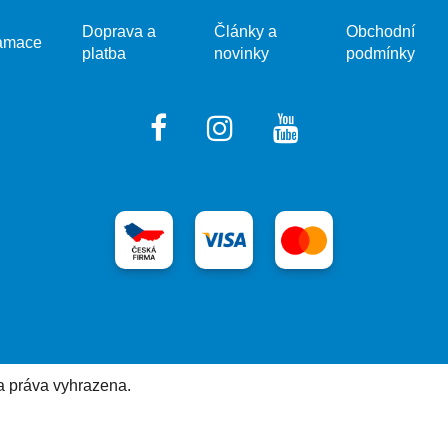
Doprava a
Články a
Obchodní
amace
platba
novinky
podmínky
a práva vyhrazena.