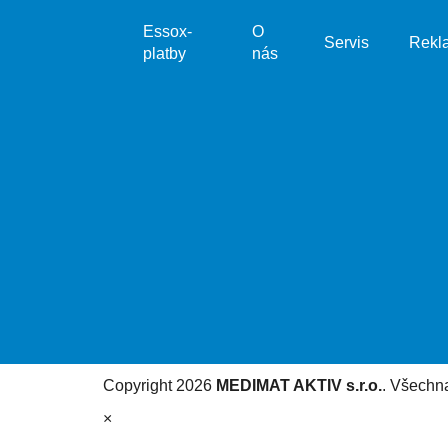
Essox-
O
Servis
Rekl
platby
nás
Copyright 2026
MEDIMAT AKTIV s.r.o.
. Všechn
×