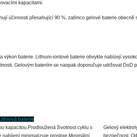
ovacími kapacitami.
sahují účinnosti přesahující 90 %, zatímco gelové baterie obecn
st a výkon baterie. Lithium-iontové baterie obvykle nabízejí v
tnosti. Gelovým bateriím se naopak doporučuje udržovat DoD po
Lithiová baterie
u kapacitou.Prodloužená životnost cyklu s
Gelový elektroly
é nabíjení minimalizuje prostoje.Minimální
bezpečnost. Odo