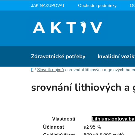
Přejít
JAK NAKUPOVAT
Obchodní podmínky
O
na
obsah
Zdravotnické potřeby
Invalidní vozík
Domů
/
Slovník pojmů
/
srovnání lithiových a gelových bater
srovnání lithiových a 
Vlastnosti
Lithium-iontová ba
Účinnost
až 95 %