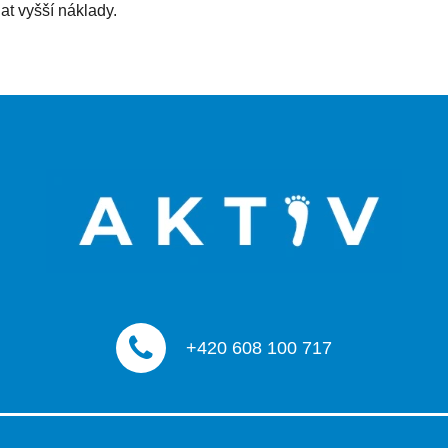
t vyšší náklady.
+420 608 100 717