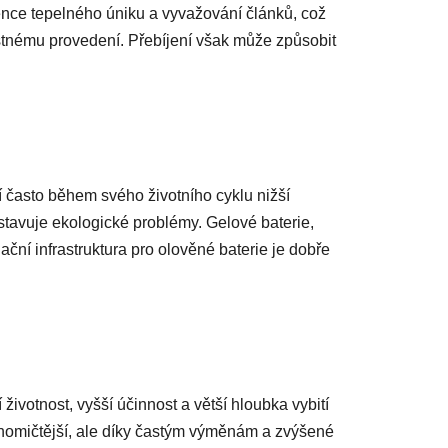
ence tepelného úniku a vyvažování článků, což
stnému provedení. Přebíjení však může způsobit
jí často během svého životního cyklu nižší
edstavuje ekologické problémy. Gelové baterie,
ní infrastruktura pro olověné baterie je dobře
životnost, vyšší účinnost a větší hloubka vybití
nomičtější, ale díky častým výměnám a zvýšené