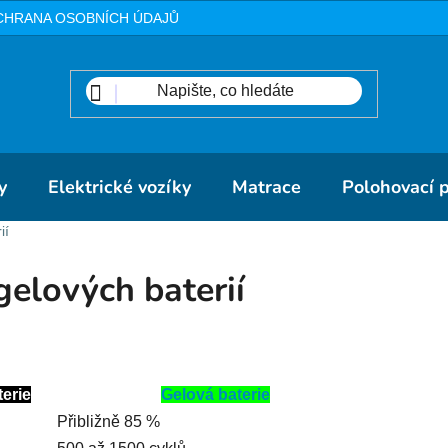
CHRANA OSOBNÍCH ÚDAJŮ
METODIKA
DOPRAVA A PLA
y
Elektrické vozíky
Matrace
Polohovací 
ií
gelových baterií
terie
Gelová baterie
Přibližně 85 %