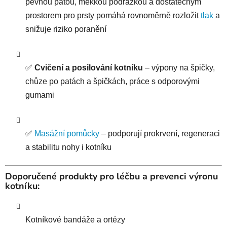
pevnou patou, měkkou podrážkou a dostatečným
prostorem pro prsty pomáhá rovnoměrně rozložit
tlak
a
snižuje riziko poranění
✅
Cvičení a posilování kotníku
– výpony na špičky,
chůze po patách a špičkách, práce s odporovými
gumami
✅
Masážní pomůcky
– podporují prokrvení, regeneraci
a stabilitu nohy i kotníku
Doporučené produkty pro léčbu a prevenci výronu
kotníku:
Kotníkové bandáže a ortézy