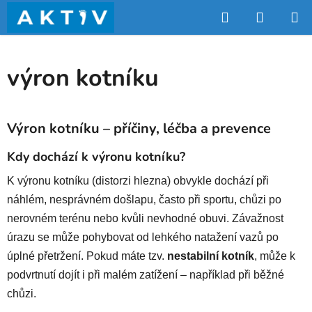
Přejít
Hledat
NÁKUP
na
obsah
KOŠÍK
výron kotníku
Výron kotníku – příčiny, léčba a prevence
Kdy dochází k výronu kotníku?
K výronu kotníku (distorzi hlezna) obvykle dochází při
náhlém, nesprávném došlapu, často při sportu, chůzi po
nerovném terénu nebo kvůli nevhodné obuvi. Závažnost
úrazu se může pohybovat od lehkého natažení vazů po
úplné přetržení. Pokud máte tzv.
nestabilní kotník
, může k
podvrtnutí dojít i při malém zatížení – například při běžné
chůzi.