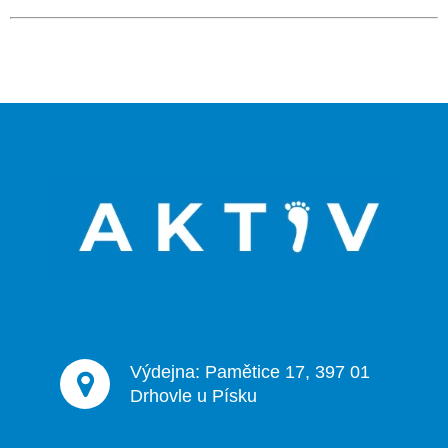
Z
á
p
a
t
í
Výdejna: Pamětice 17, 397 01
Drhovle u Písku