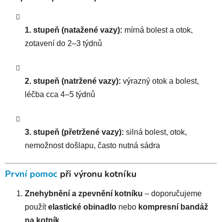
1. stupeň (natažené vazy):
mírná bolest a otok,
zotavení do 2–3 týdnů
2. stupeň (natržené vazy):
výrazný otok a bolest,
léčba cca 4–5 týdnů
3. stupeň (přetržené vazy):
silná bolest, otok,
nemožnost došlapu, často nutná sádra
První pomoc
při výronu kotníku
Znehybnění a zpevnění kotníku
– doporučujeme
použít
elastické obinadlo
nebo
kompresní bandáž
na kotník