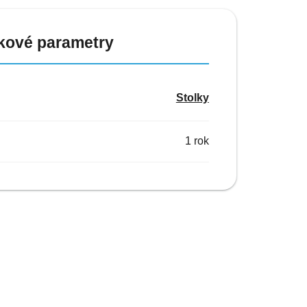
kové parametry
Stolky
1 rok