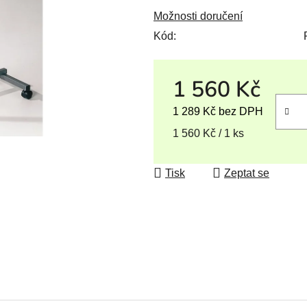
Možnosti doručení
Kód:
1 560 Kč
1 289 Kč bez DPH
Měrná cena:
1 560 Kč / 1 ks
Tisk
Zeptat se