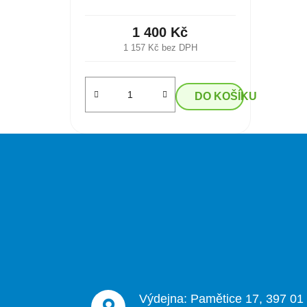
1 400 Kč
1 157 Kč bez DPH
DO KOŠÍKU
Z
á
p
a
t
í
Výdejna: Pamětice 17, 397 01