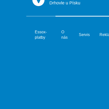
Drhovle u Písku
Essox-
O
Servis
Rekl
platby
nás