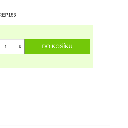
REP183
DO KOŠÍKU