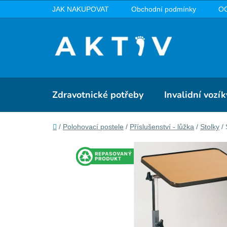
Přejít
JAK NAKUPOVAT
Obchodní podmínky
O
na
obsah
Zdravotnické potřeby
Invalidní vozík
Domů
/
Polohovací postele
/
Příslušenství - lůžka
/
Stolky
/