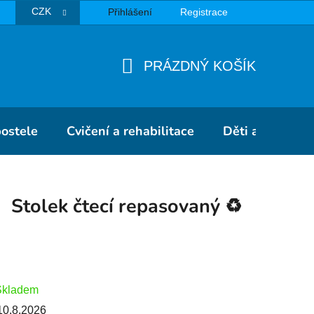
CZK
Přihlášení
Registrace
TBA
PRÁZDNÝ KOŠÍK
NÁKUPNÍ
KOŠÍK
postele
Cvičení a rehabilitace
Děti a školky
Stolek čtecí repasovaný ♻️
Skladem
10.8.2026