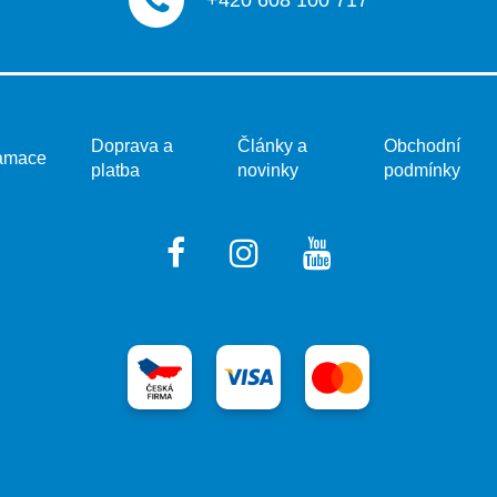
+420 608 100 717
Doprava a
Články a
Obchodní
amace
platba
novinky
podmínky