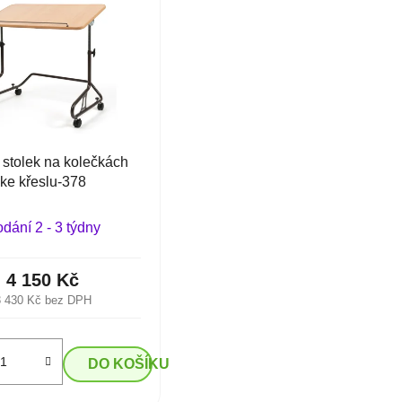
í stolek na kolečkách
ke křeslu-378
dání 2 - 3 týdny
4 150 Kč
3 430 Kč bez DPH
DO KOŠÍKU