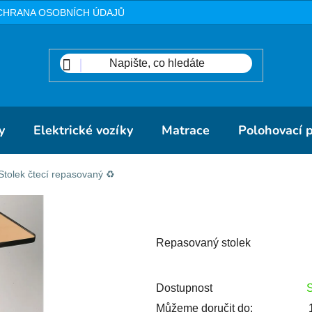
CHRANA OSOBNÍCH ÚDAJŮ
METODIKA
DOPRAVA A PLA
y
Elektrické vozíky
Matrace
Polohovací 
Stolek čtecí repasovaný ♻️
Repasovaný stolek
Dostupnost
Můžeme doručit do: