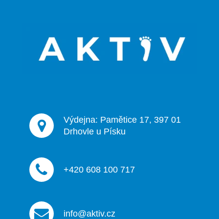
á
p
a
t
í
Výdejna: Pamětice 17, 397 01
Drhovle u Písku
+420 608 100 717
info@aktiv.cz