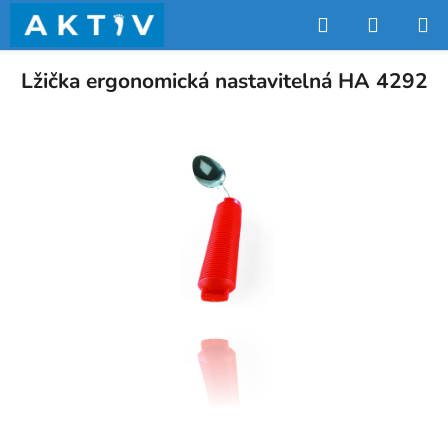
Přejít
Hledat
NÁKUP
na
obsah
KOŠÍK
Lžička ergonomická nastavitelná HA 4292