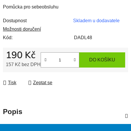
Pomůcka pro sebeobsluhu
Dostupnost
Skladem u dodavatele
Možnosti doručení
Kód:
DADL48
190 Kč
DO KOŠÍKU
157 Kč bez DPH
Měrná cena:
Tisk
Zeptat se
Popis
Z