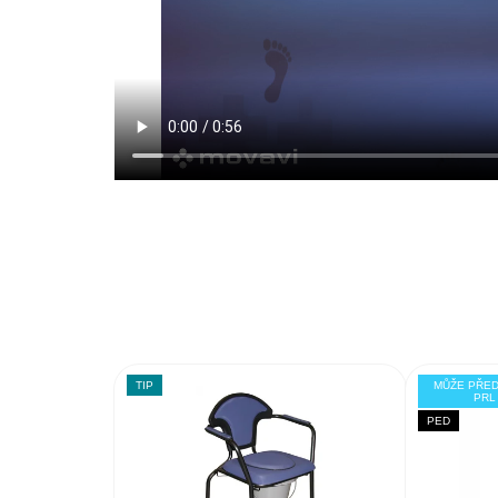
TIP
MŮŽE PŘE
PRL
PED