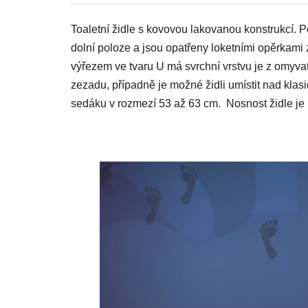
Toaletní židle s kovovou lakovanou konstrukcí.
P
dolní poloze a jsou opatřeny loketními opěrkami
výřezem ve tvaru U má svrchní vrstvu je z omyva
zezadu, případně je možné židli umístit nad kla
sedáku v rozmezí 53 až 63 cm. Nosnost židle je 