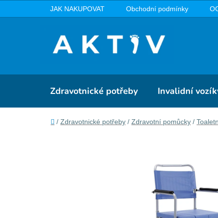
Přejít
JAK NAKUPOVAT
Obchodní podmínky
O
na
obsah
Zdravotnické potřeby
Invalidní vozík
Domů
/
Zdravotnické potřeby
/
Zdravotní pomůcky
/
Toaletn