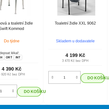
ová a toaletní židle
Toaletní židle XXL 9062
Swift Kommod
Do týdne
Skladem u dodavatele
epsat lékař:
4 199 Kč
EH
ORT
INT
3 470 Kč bez DPH
4 390 Kč
3 920 Kč bez DPH
DO KOŠÍK
DO KOŠÍKU