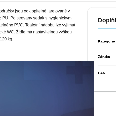
odručky jsou odklopitelné, aretované v
 z PU.
Polstrovaný sedák s hygienickým
Doplň
telného PVC. Toaletní nádobu lze vyjímat
sické WC. Židle má nastavitelnou výškou
120 kg.
Kategorie
Záruka
EAN