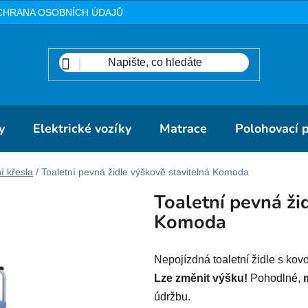
CHRANA OSOBNÍCH ÚDAJŮ
METODIKA
DOPRAVA A PLA
y
Elektrické vozíky
Matrace
Polohovací 
í křesla
/
Toaletní pevná židle výškově stavitelná Komoda
Toaletní pevná ži
Komoda
Nepojízdná toaletní židle s kov
Lze změnit výšku!
Pohodlné,
údržbu.