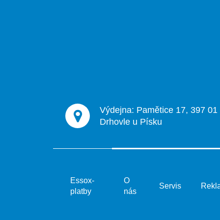
Z
á
p
a
t
í
Výdejna: Pamětice 17, 397 01
Drhovle u Písku
Essox-
O
Servis
Rekl
platby
nás