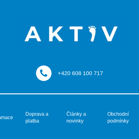
+420 608 100 717
Doprava a
Články a
Obchodní
amace
platba
novinky
podmínky