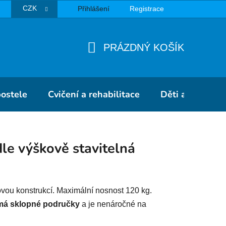
CZK
Přihlášení
Registrace
TBA
PRÁZDNÝ KOŠÍK
NÁKUPNÍ
KOŠÍK
postele
Cvičení a rehabilitace
Děti a školky
dle výškově stavitelná
ovou konstrukcí. Maximální nosnost 120 kg.
má sklopné područky
a je nenáročné na