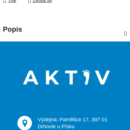
Tisk
Zeptat se
Popis
Z
á
p
a
t
í
Výdejna: Pamětice 17, 397 01
Drhovle u Písku