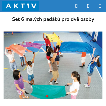
Přejít
Hledat
NÁKUP
na
obsah
KOŠÍK
Set 6 malých padáků pro dvě osoby