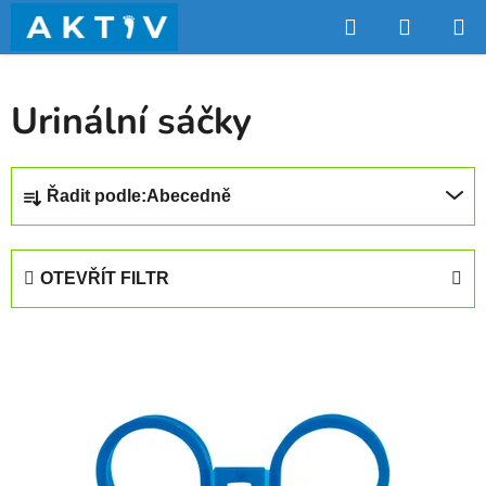
Přejít
Hledat
NÁKUP
na
obsah
KOŠÍK
Urinální sáčky
Ř
Řadit podle:
Abecedně
a
z
e
OTEVŘÍT FILTR
n
í
V
p
ý
r
p
o
i
d
s
u
p