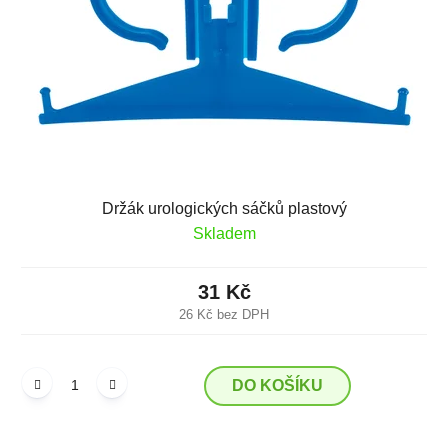
k
r
t
o
ů
d
u
k
t
ů
Držák urologických sáčků plastový
Skladem
31 Kč
26 Kč bez DPH
DO KOŠÍKU