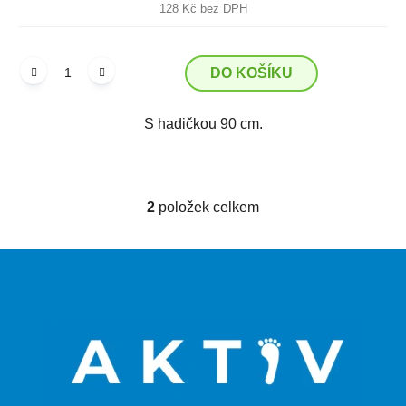
128 Kč bez DPH
DO KOŠÍKU
S hadičkou 90 cm.
2
položek celkem
O
v
l
Z
á
á
d
p
a
a
c
t
í
p
í
r