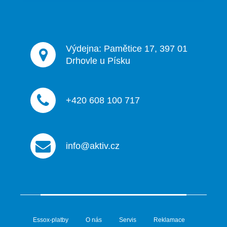
v
k
y
v
ý
Výdejna: Pamětice 17, 397 01
p
Drhovle u Písku
i
s
u
+420 608 100 717
info@aktiv.cz
Essox-platby
O nás
Servis
Reklamace