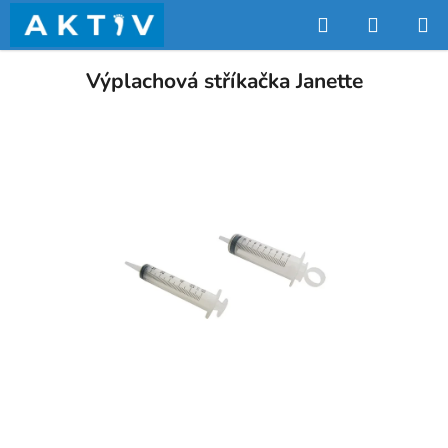
Přejít
Hledat
NÁKUP
na
obsah
KOŠÍK
Výplachová stříkačka Janette