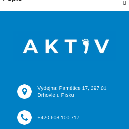
Z
á
p
a
t
í
Výdejna: Pamětice 17, 397 01
Drhovle u Písku
+420 608 100 717