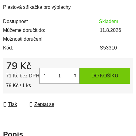
Plastová stříkačka pro výplachy
Dostupnost
Skladem
Můžeme doručit do:
11.8.2026
Možnosti doručení
Kód:
S53310
79 Kč
71 Kč bez DPH
DO KOŠÍKU
Měrná cena:
79 Kč / 1 ks
Tisk
Zeptat se
Popis