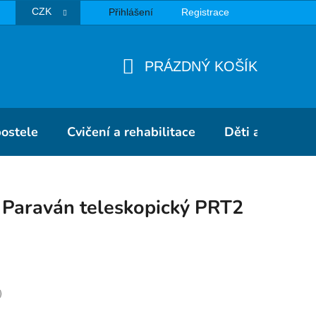
CZK
Přihlášení
Registrace
TBA
PRÁZDNÝ KOŠÍK
NÁKUPNÍ
KOŠÍK
postele
Cvičení a rehabilitace
Děti a školky
Paraván teleskopický PRT2