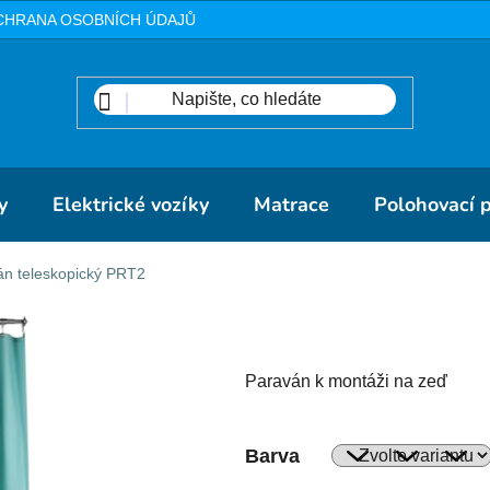
CHRANA OSOBNÍCH ÚDAJŮ
METODIKA
DOPRAVA A PLA
y
Elektrické vozíky
Matrace
Polohovací 
án teleskopický PRT2
Paraván k montáži na zeď
Barva