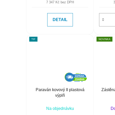
7 347 Kč bez DPH
DETAIL
TIP
NOVINKA
Paraván kovový II plastová
Zástěna
výplň
Na objednávku
Do