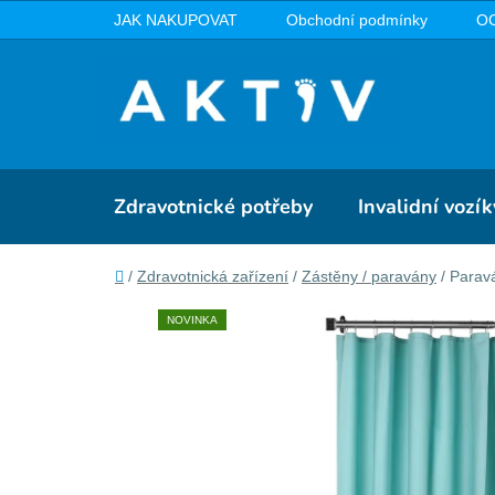
Přejít
JAK NAKUPOVAT
Obchodní podmínky
O
na
obsah
Zdravotnické potřeby
Invalidní vozík
Domů
/
Zdravotnická zařízení
/
Zástěny / paravány
/
Parav
NOVINKA