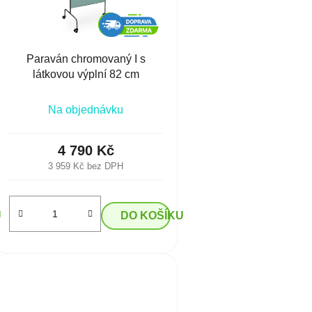
Paraván chromovaný I s
látkovou výplní 82 cm
Na objednávku
4 790 Kč
3 959 Kč bez DPH
U
DO KOŠÍKU