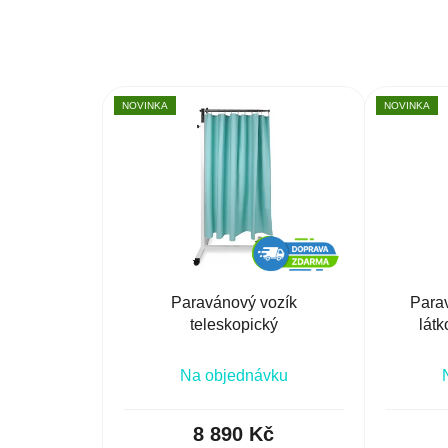
NOVINKA
NOVINKA
Paravánový vozík
Para
teleskopický
lát
Na objednávku
8 890 Kč