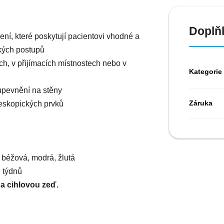
Doplň
ení, které poskytují pacientovi vhodné a
kých postupů
ch, v přijímacích místnostech nebo v
Kategorie
 upevnění na stěny
Záruka
leskopických prvků
 béžová, modrá, žlutá
 týdnů
a cihlovou zeď.