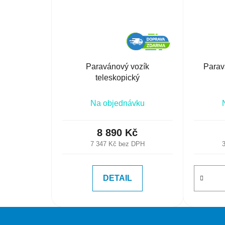
Paravánový vozík
Parav
teleskopický
Na objednávku
8 890 Kč
7 347 Kč bez DPH
DETAIL
Z