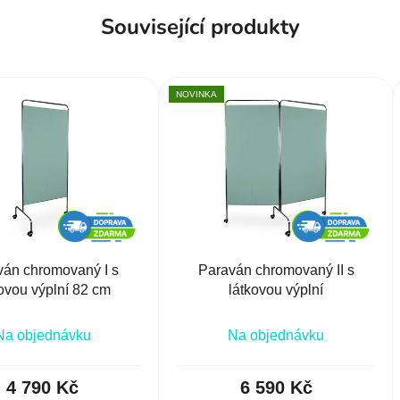
Související produkty
NOVINKA
ván chromovaný I s
Paraván chromovaný II s
kovou výplní 82 cm
látkovou výplní
Na objednávku
Na objednávku
4 790 Kč
6 590 Kč