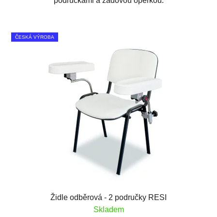
područkami a zádovou opěrkou.
ČESKÁ VÝROBA
Židle odběrová - 2 područky RESI
Skladem