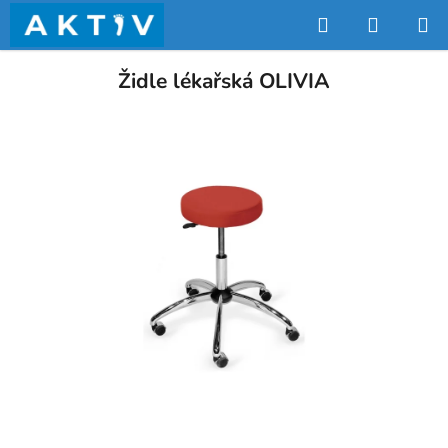
Přejít
Hledat
NÁKUP
na
obsah
KOŠÍK
Židle lékařská OLIVIA