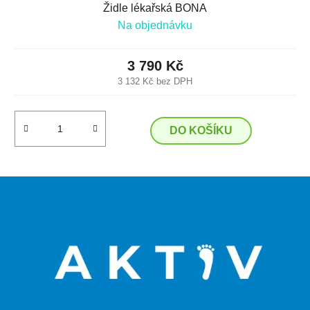
Židle lékařská BONA
Na objednávku
3 790 Kč
3 132 Kč bez DPH
DO KOŠÍKU
Z
á
p
a
t
í