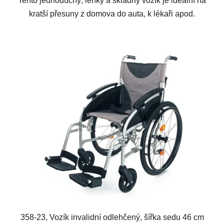
Tento jednoduchý, lehký a skladný vozík je ideální na
kratší přesuny z domova do auta, k lékaři apod.
358-23, Vozík invalidní odlehčený, šířka sedu 46 cm