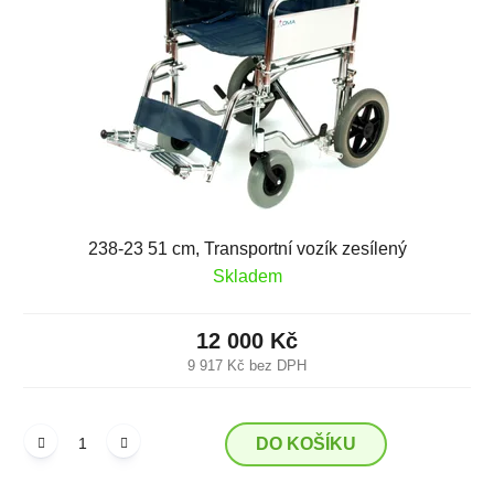
p
o
r
d
o
u
d
k
u
t
k
ů
t
ů
238-23 51 cm, Transportní vozík zesílený
Skladem
12 000 Kč
9 917 Kč bez DPH
DO KOŠÍKU