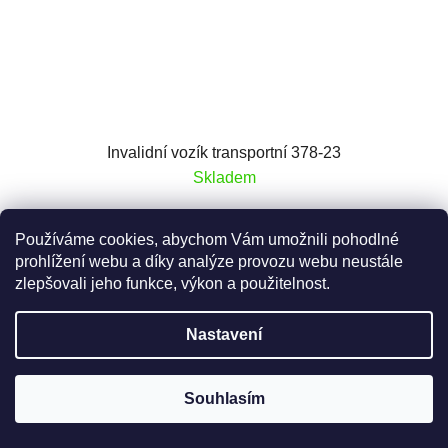
Invalidní vozík transportní 378-23
Skladem
8 500 Kč
Používáme cookies, abychom Vám umožnili pohodlné
7 025 Kč bez DPH
prohlížení webu a díky analýze provozu webu neustále
zlepšovali jeho funkce, výkon a použitelnost.
DO KOŠÍKU
Nastavení
Tento jednoduchý, lehký a skladný vozík je ideální na
Souhlasím
kratší přesuny z domova do auta nebo k lékaři a častý
transport autem.