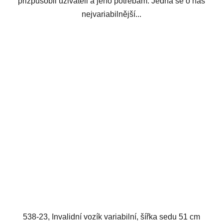
přizpůsobil uživateli a jeho potřebám. Jedná se o náš
nejvariabilnější...
538-23, Invalidní vozík variabilní, šířka sedu 51 cm