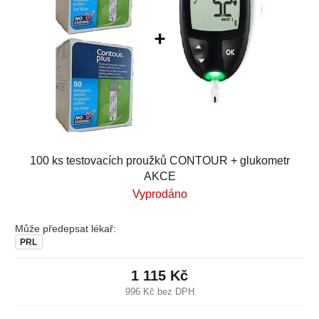
p
o
r
d
o
u
d
k
u
t
k
ů
t
ů
100 ks testovacích proužků CONTOUR + glukometr
AKCE
Vyprodáno
Může předepsat lékař:
PRL
1 115 Kč
996 Kč bez DPH