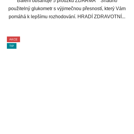
Balení obsahuje 5 proužků ZDARMA Snadno
použitelný glukometr s výjimečnou přesností, který Vám
pomáhá k lepšímu rozhodování. HRADÍ ZDRAVOTNÍ...
AKCE
TIP