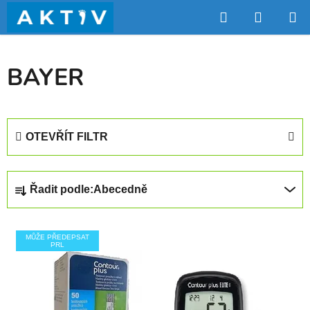
Přejít
Hledat
NÁKUP
na
obsah
KOŠÍK
BAYER
OTEVŘÍT FILTR
Ř
Řadit podle:
Abecedně
a
z
V
e
MŮŽE PŘEDEPSAT
ý
n
PRL
p
í
i
p
s
r