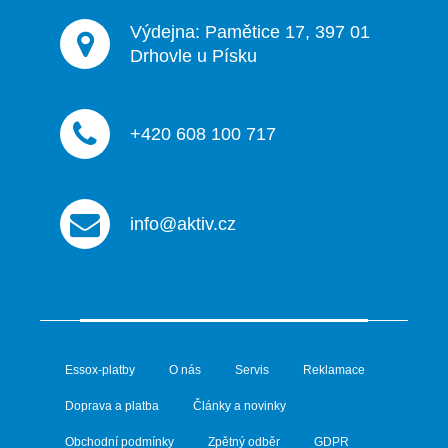
v
ý
Výdejna: Pamětice 17, 397 01
p
Drhovle u Písku
i
s
u
+420 608 100 717
info@aktiv.cz
Essox-platby
O nás
Servis
Reklamace
Doprava a platba
Články a novinky
Obchodní podmínky
Zpětný odběr
GDPR