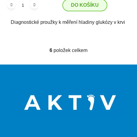
DO KOŠÍKU
Diagnostické proužky k měření hladiny glukózy v krvi
6
položek celkem
O
v
l
Z
á
á
d
p
a
a
c
t
í
p
í
r
v
k
y