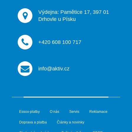
Výdejna: Pamětice 17, 397 01
Drhovle u Písku
+420 608 100 717
info@aktiv.cz
Essox-platby
O nás
Servis
Reklamace
Doprava a platba
Články a novinky