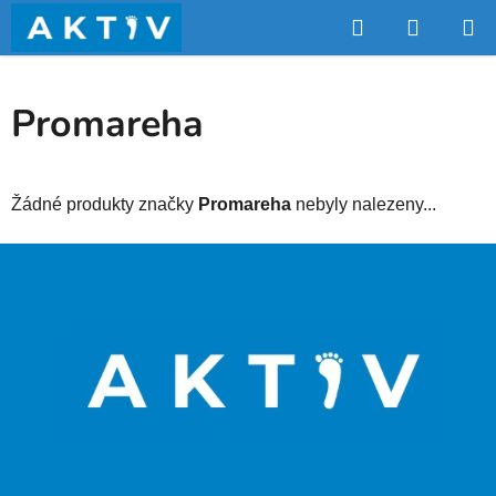
Přejít
Hledat
NÁKUP
na
obsah
KOŠÍK
Promareha
Žádné produkty značky
Promareha
nebyly nalezeny...
Z
á
p
a
t
í