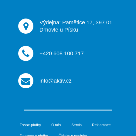
k
y
v
ý
Výdejna: Pamětice 17, 397 01
p
Drhovle u Písku
i
s
u
+420 608 100 717
info@aktiv.cz
Essox-platby
O nás
Servis
Reklamace
Doprava a platba
Články a novinky