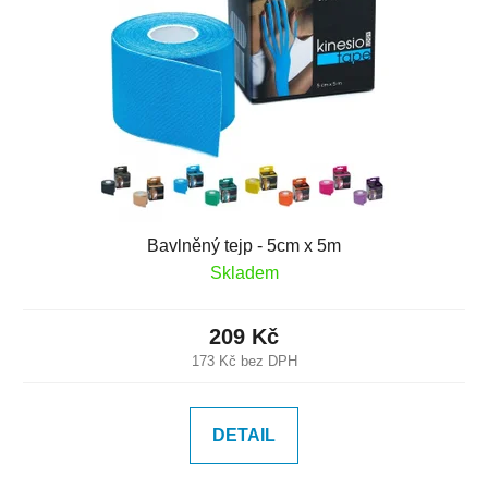
p
o
r
d
o
u
d
k
u
t
k
ů
t
ů
Bavlněný tejp - 5cm x 5m
Skladem
209 Kč
173 Kč bez DPH
DETAIL