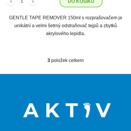
DO KOŠÍKU
GENTLE TAPE REMOVER 150ml s rozprašovačem je
unikátní a velmi šetrný odstraňovač tejpů a zbytků
akrylového lepidla.
3
položek celkem
O
v
l
Z
á
á
d
p
a
a
c
t
í
p
í
r
v