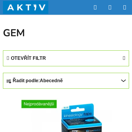
Přejít
Hledat
NÁKUP
na
obsah
KOŠÍK
GEM
OTEVŘÍT FILTR
Ř
Řadit podle:
Abecedně
a
z
V
e
ý
n
p
í
i
p
s
r