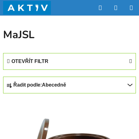
Přejít
Hledat
NÁKUP
na
obsah
KOŠÍK
MaJSL
OTEVŘÍT FILTR
Ř
Řadit podle:
Abecedně
a
z
V
e
ý
n
p
í
i
p
s
r