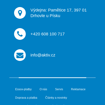
y
v
ý
Výdejna: Pamětice 17, 397 01
p
Drhovle u Písku
i
s
u
+420 608 100 717
info@aktiv.cz
Essox-platby
O nás
Servis
Reklamace
Doprava a platba
Články a novinky