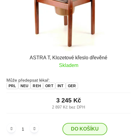
ASTRA T, Klozetové křeslo dřevěné
Skladem
Může předepsat lékař:
PRL
NEU
REH
ORT
INT
GER
3 245 Kč
2 897 Kč bez DPH
DO KOŠÍKU