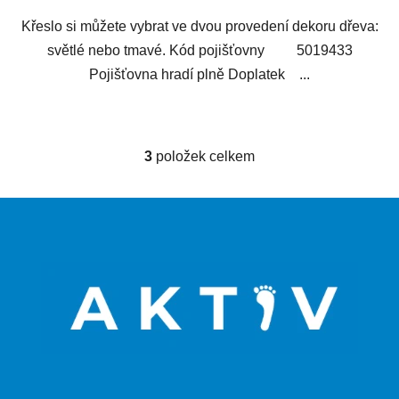
Křeslo si můžete vybrat ve dvou provedení dekoru dřeva:
světlé nebo tmavé. Kód pojišťovny 5019433
Pojišťovna hradí plně Doplatek ...
3
položek celkem
O
v
l
Z
á
á
d
p
a
a
c
t
í
p
í
r
v
k