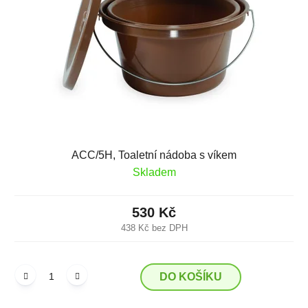
p
o
r
d
o
u
d
k
u
t
k
ů
t
ů
ACC/5H, Toaletní nádoba s víkem
Skladem
530 Kč
438 Kč bez DPH
DO KOŠÍKU