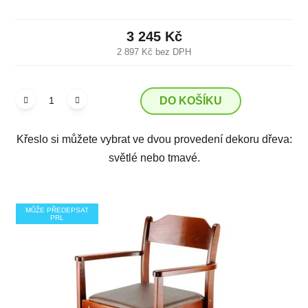
3 245 Kč
2 897 Kč bez DPH
DO KOŠÍKU
Křeslo si můžete vybrat ve dvou provedení dekoru dřeva:
světlé nebo tmavé.
MŮŽE PŘEDEPSAT
PRL