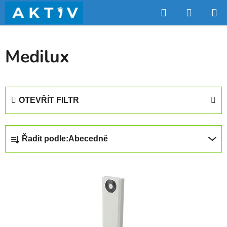
Přejít
Hledat
NÁKUP
na
obsah
KOŠÍK
Medilux
OTEVŘÍT FILTR
Ř
Řadit podle:
Abecedně
a
z
V
e
ý
n
p
í
i
p
s
r