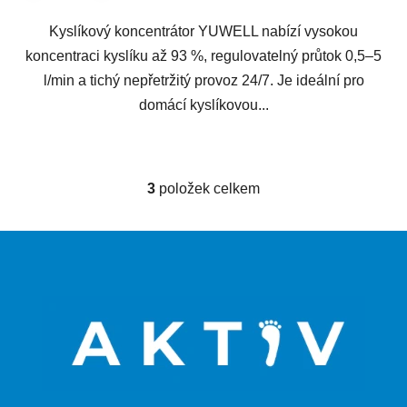
Kyslíkový koncentrátor YUWELL nabízí vysokou
koncentraci kyslíku až 93 %, regulovatelný průtok 0,5–5
l/min a tichý nepřetržitý provoz 24/7. Je ideální pro
domácí kyslíkovou...
3
položek celkem
O
v
l
Z
á
á
d
p
a
a
c
t
í
p
í
r
v