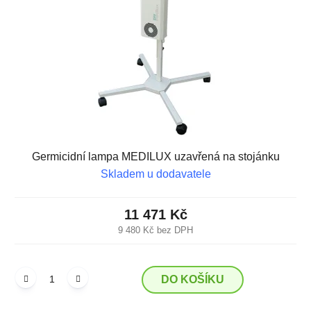
p
o
r
d
o
u
d
k
u
t
k
ů
t
ů
Germicidní lampa MEDILUX uzavřená na stojánku
Skladem u dodavatele
11 471 Kč
9 480 Kč bez DPH
DO KOŠÍKU