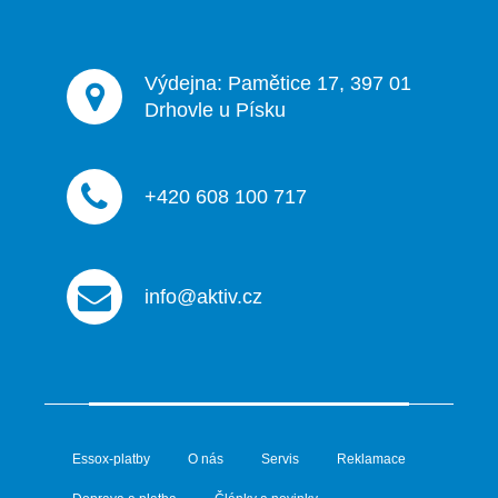
k
y
v
ý
Výdejna: Pamětice 17, 397 01
p
Drhovle u Písku
i
s
u
+420 608 100 717
info@aktiv.cz
Essox-platby
O nás
Servis
Reklamace