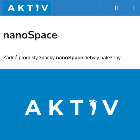
Přejít
Hledat
NÁKUP
na
obsah
KOŠÍK
nanoSpace
Žádné produkty značky
nanoSpace
nebyly nalezeny...
Z
á
p
a
t
í