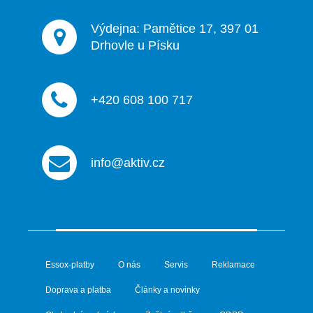
Výdejna: Pamětice 17, 397 01
Drhovle u Písku
+420 608 100 717
info@aktiv.cz
Essox-platby
O nás
Servis
Reklamace
Doprava a platba
Články a novinky