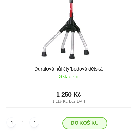
p
o
r
d
o
u
d
k
u
t
k
ů
t
ů
Duralová hůl čtyřbodová dětská
Skladem
1 250 Kč
1 116 Kč bez DPH
DO KOŠÍKU