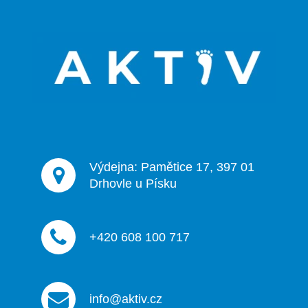
á
á
d
p
a
a
c
t
í
p
í
r
v
k
y
v
ý
Výdejna: Pamětice 17, 397 01
p
Drhovle u Písku
i
s
u
+420 608 100 717
info@aktiv.cz