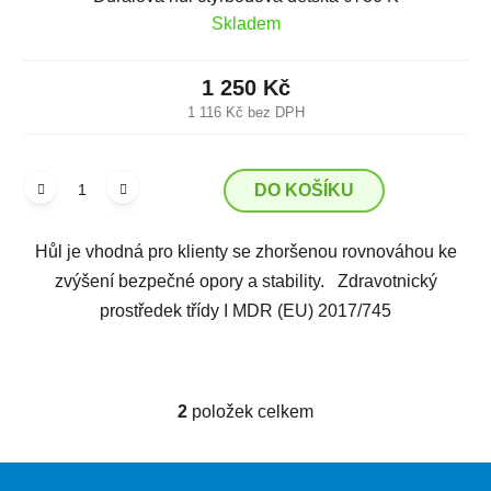
Skladem
1 250 Kč
1 116 Kč bez DPH
DO KOŠÍKU
Hůl je vhodná pro klienty se zhoršenou rovnováhou ke
zvýšení bezpečné opory a stability. Zdravotnický
prostředek třídy I MDR (EU) 2017/745
2
položek celkem
O
v
l
Z