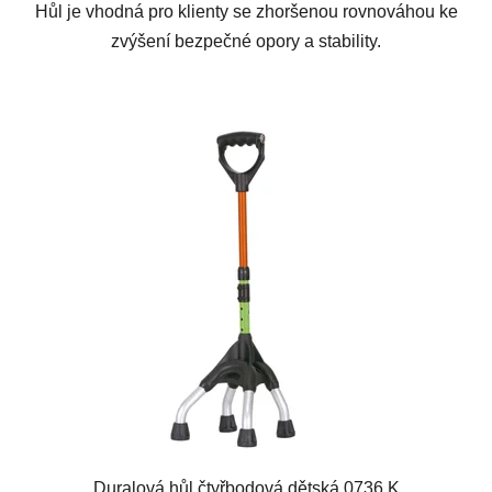
Hůl je vhodná pro klienty se zhoršenou rovnováhou ke
zvýšení bezpečné opory a stability.
Duralová hůl čtyřbodová dětská 0736 K