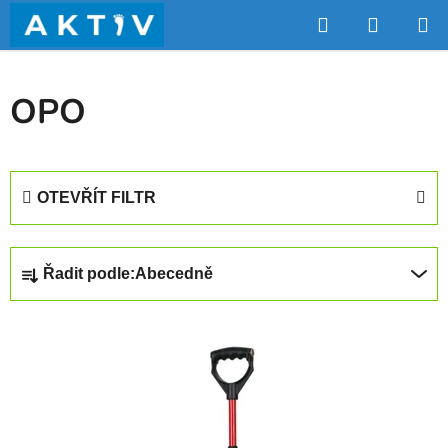
Přejít
Hledat
NÁKUP
na
obsah
KOŠÍK
OPO
OTEVŘÍT FILTR
Ř
Řadit podle:
Abecedně
a
z
V
e
ý
n
p
í
i
p
s
r