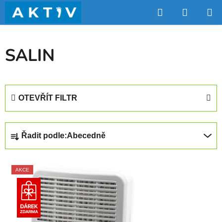
Přejít
Hledat
NÁKUP
na
obsah
KOŠÍK
SALIN
OTEVŘÍT FILTR
Ř
Řadit podle:
Abecedně
a
z
V
e
AKCE
ý
n
p
í
i
p
s
r