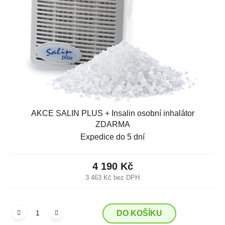
p
o
r
d
o
u
d
k
u
t
k
ů
t
ů
AKCE SALIN PLUS + Insalin osobní inhalátor
ZDARMA
Expedice do 5 dní
4 190 Kč
3 463 Kč bez DPH
DO KOŠÍKU