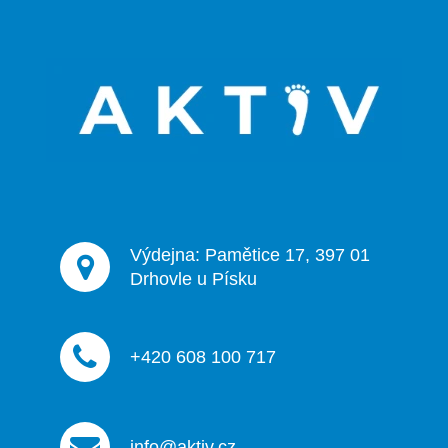
á
á
d
p
a
a
c
t
í
p
í
r
v
k
y
v
ý
Výdejna: Pamětice 17, 397 01
p
Drhovle u Písku
i
s
u
+420 608 100 717
info@aktiv.cz