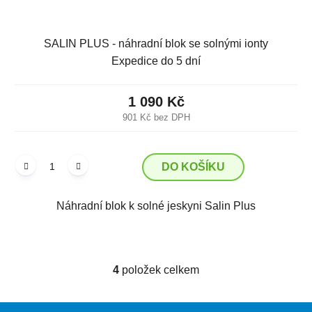
SALIN PLUS - náhradní blok se solnými ionty
Expedice do 5 dní
1 090 Kč
901 Kč bez DPH
DO KOŠÍKU
Náhradní blok k solné jeskyni Salin Plus
4
položek celkem
O
v
l
Z