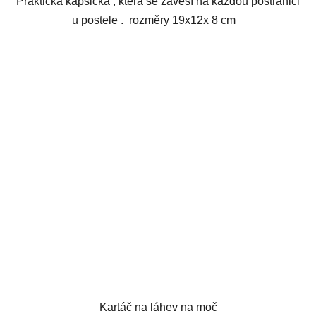
Praktická kapsička , která se zavěsí na každou postranici
u postele . rozměry 19x12x 8 cm
Kartáč na láhev na moč