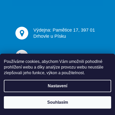
v
ý
p
i
s
Výdejna: Pamětice 17, 397 01
u
Drhovle u Písku
+420 608 100 717
Používáme cookies, abychom Vám umožnili pohodlné
prohlížení webu a díky analýze provozu webu neustále
zlepšovali jeho funkce, výkon a použitelnost.
info@aktiv.cz
Nastavení
Souhlasím