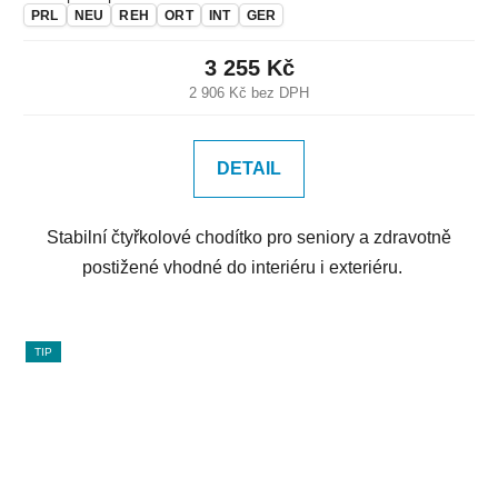
PRL
NEU
REH
ORT
INT
GER
3 255 Kč
2 906 Kč bez DPH
DETAIL
Stabilní čtyřkolové chodítko pro seniory a zdravotně
postižené vhodné do interiéru i exteriéru.
TIP