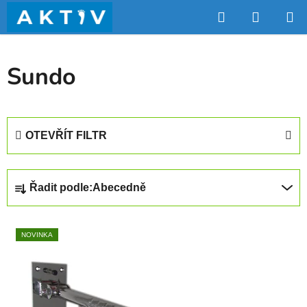
Přejít
Hledat
NÁKUP
na
obsah
KOŠÍK
Sundo
OTEVŘÍT FILTR
Ř
Řadit podle:
Abecedně
a
z
V
e
NOVINKA
ý
n
p
í
i
p
s
r