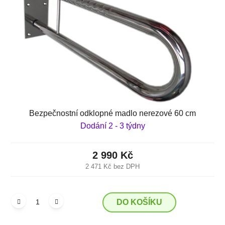
p
o
r
d
o
u
d
k
u
t
k
ů
t
ů
Bezpečnostní odklopné madlo nerezové 60 cm
Dodání 2 - 3 týdny
2 990 Kč
2 471 Kč bez DPH
DO KOŠÍKU