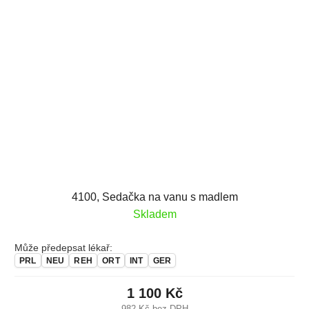
4100, Sedačka na vanu s madlem
Skladem
Může předepsat lékař:
PRL
NEU
REH
ORT
INT
GER
1 100 Kč
982 Kč bez DPH