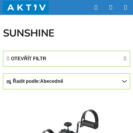
Přejít
Hledat
NÁKUP
na
obsah
KOŠÍK
SUNSHINE
OTEVŘÍT FILTR
Ř
Řadit podle:
Abecedně
a
z
V
e
ý
n
p
í
i
p
s
r