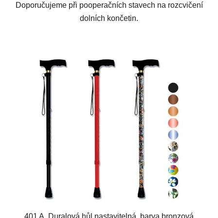
Doporučujeme při pooperačních stavech na rozcvičení
dolních končetin.
401 A, Duralová hůl nastavitelná, barva bronzová