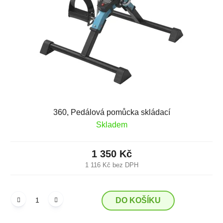
p
o
r
d
o
u
d
k
u
t
k
ů
t
ů
360, Pedálová pomůcka skládací
Skladem
1 350 Kč
1 116 Kč bez DPH
DO KOŠÍKU