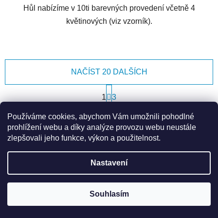
Hůl nabízíme v 10ti barevných provedení včetně 4
květinových (viz vzorník).
NAČÍST 20 DALŠÍCH
S
t
1
3
r
O
á
Používáme cookies, abychom Vám umožnili pohodlné
44
položek celkem
v
n
prohlížení webu a díky analýze provozu webu neustále
l
k
NAHORU
zlepšovali jeho funkce, výkon a použitelnost.
á
o
d
v
a
á
Nastavení
Z
c
n
á
í
í
p
p
Souhlasím
r
a
v