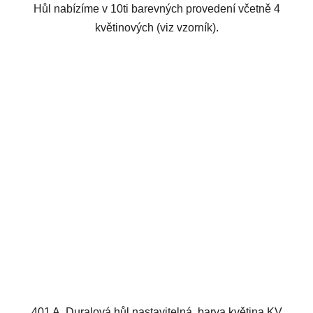
Hůl nabízíme v 10ti barevných provedení včetně 4
květinových (viz vzorník).
401 A, Duralová hůl nastavitelná, barva květina KV