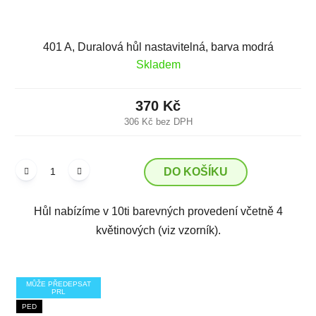
401 A, Duralová hůl nastavitelná, barva modrá
Skladem
370 Kč
306 Kč bez DPH
DO KOŠÍKU
Hůl nabízíme v 10ti barevných provedení včetně 4
květinových (viz vzorník).
MŮŽE PŘEDEPSAT
PRL
PED