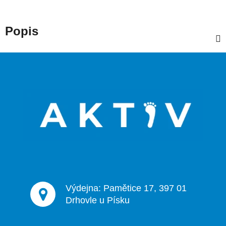
Popis
Z
á
p
a
t
í
Výdejna: Pamětice 17, 397 01
Drhovle u Písku