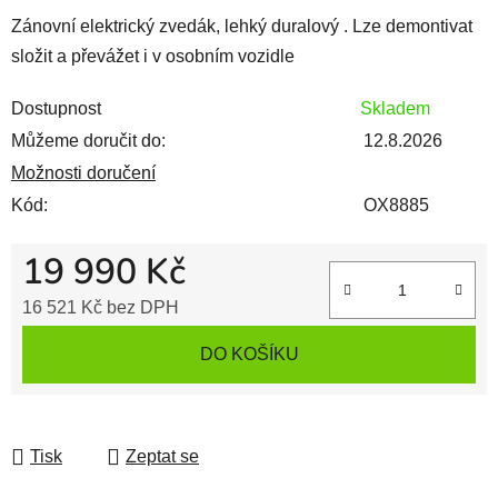
Zánovní elektrický zvedák, lehký duralový . Lze demontivat
složit a převážet i v osobním vozidle
Dostupnost
Skladem
Můžeme doručit do:
12.8.2026
Možnosti doručení
Kód:
OX8885
19 990 Kč
16 521 Kč bez DPH
Měrná cena:
DO KOŠÍKU
Tisk
Zeptat se