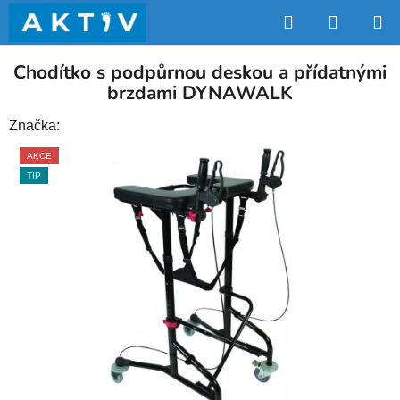
Přejít
Hledat
NÁKUP
na
obsah
KOŠÍK
Chodítko s podpůrnou deskou a přídatnými
brzdami DYNAWALK
Značka:
AKCE
TIP