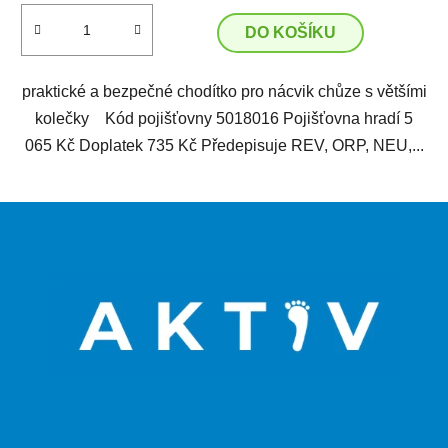
DO KOŠÍKU
praktické a bezpečné chodítko pro nácvik chůze s většími
kolečky Kód pojišťovny 5018016 Pojišťovna hradí 5
065 Kč Doplatek 735 Kč Předepisuje REV, ORP, NEU,...
Z
á
p
a
t
í