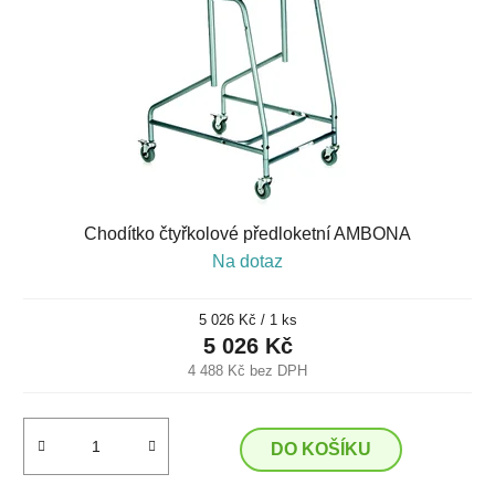
Chodítko čtyřkolové předloketní AMBONA
Na dotaz
Měrná
5 026 Kč / 1 ks
cena:
5 026 Kč
4 488 Kč bez DPH
DO KOŠÍKU