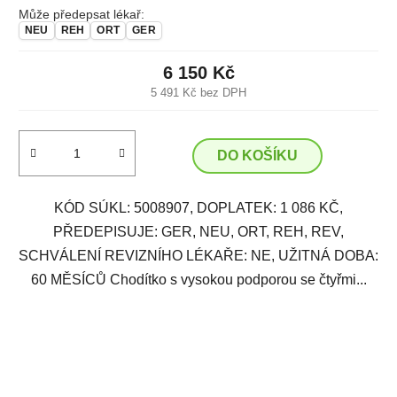
Může předepsat lékař:
NEU
REH
ORT
GER
6 150 Kč
5 491 Kč bez DPH
DO KOŠÍKU
KÓD SÚKL: 5008907, DOPLATEK: 1 086 KČ,
PŘEDEPISUJE: GER, NEU, ORT, REH, REV,
SCHVÁLENÍ REVIZNÍHO LÉKAŘE: NE, UŽITNÁ DOBA:
60 MĚSÍCŮ Chodítko s vysokou podporou se čtyřmi...