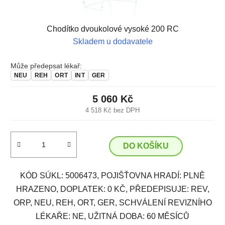
Chodítko dvoukolové vysoké 200 RC
Skladem u dodavatele
Může předepsat lékař:
NEU
REH
ORT
INT
GER
5 060 Kč
4 518 Kč bez DPH
DO KOŠÍKU
KÓD SÚKL: 5006473, POJIŠŤOVNA HRADÍ: PLNĚ
HRAZENO, DOPLATEK: 0 KČ, PŘEDEPISUJE: REV,
ORP, NEU, REH, ORT, GER, SCHVÁLENÍ REVIZNÍHO
LÉKAŘE: NE, UŽITNÁ DOBA: 60 MĚSÍCŮ