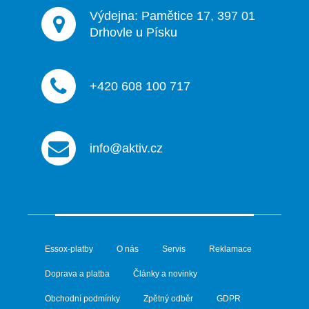
Výdejna: Pamětice 17, 397 01
Drhovle u Písku
+420 608 100 717
info@aktiv.cz
Essox-platby
O nás
Servis
Reklamace
Doprava a platba
Články a novinky
Obchodní podmínky
Zpětný odběr
GDPR