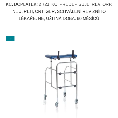
KČ, DOPLATEK: 2 723 KČ, PŘEDEPISUJE: REV, ORP,
NEU, REH, ORT, GER, SCHVÁLENÍ REVIZNÍHO
LÉKAŘE: NE, UŽITNÁ DOBA: 60 MĚSÍCŮ
TIP