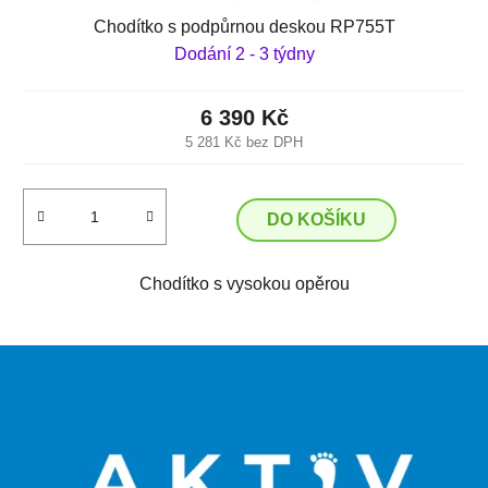
Chodítko s podpůrnou deskou RP755T
Dodání 2 - 3 týdny
6 390 Kč
5 281 Kč bez DPH
DO KOŠÍKU
Chodítko s vysokou opěrou
Z
á
p
a
t