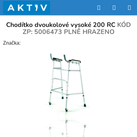
Přejít
Hledat
NÁKUP
na
obsah
KOŠÍK
Chodítko dvoukolové vysoké 200 RC
KÓD
ZP: 5006473 PLNĚ HRAZENO
Značka: