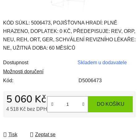
KÓD SÚKL: 5006473, POJIŠŤOVNA HRADÍ: PLNĚ
HRAZENO, DOPLATEK: 0 KČ, PŘEDEPISUJE: REV, ORP,
NEU, REH, ORT, GER, SCHVÁLENÍ REVIZNÍHO LÉKAŘE:
NE, UŽITNÁ DOBA: 60 MĚSÍCŮ
Dostupnost
Skladem u dodavatele
Možnosti doručení
Kód:
D5006473
5 060 Kč
DO KOŠÍKU
4 518 Kč bez DPH
Měrná cena:
Tisk
Zeptat se