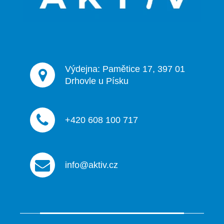
í
Výdejna: Pamětice 17, 397 01
Drhovle u Písku
+420 608 100 717
info@aktiv.cz