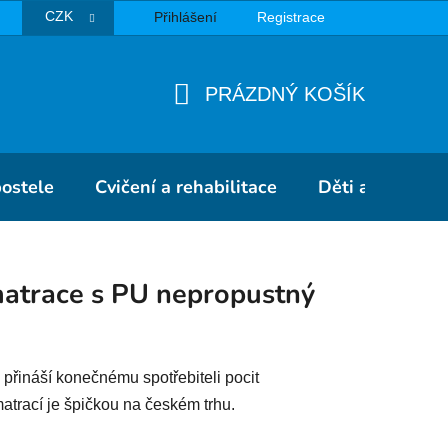
CZK
Přihlášení
Registrace
TBA
PRÁZDNÝ KOŠÍK
NÁKUPNÍ
KOŠÍK
postele
Cvičení a rehabilitace
Děti a školky
atrace s PU nepropustný
přináší konečnému spotřebiteli pocit
atrací je špičkou na českém trhu.