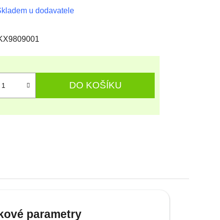
kladem u dodavatele
KX9809001
DO KOŠÍKU
kové parametry