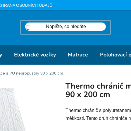
CHRANA OSOBNÍCH ÚDAJŮ
METODIKA
DOPRAVA A PLA
y
Elektrické vozíky
Matrace
Polohovací 
ace s PU nepropustný 90 x 200 cm
Thermo chránič m
90 x 200 cm
Thermo chránič s polyuretanem 
měkkosti. Tento druh chrániče m