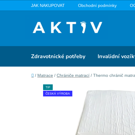
Přejít
JAK NAKUPOVAT
Obchodní podmínky
O
na
obsah
Zdravotnické potřeby
Invalidní vozík
Domů
/
Matrace
/
Chrániče matrací
/
Thermo chránič matr
TIP
ČESKÁ VÝROBA