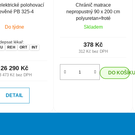
elektrické polohovací
Chránič matrace
evěné PB 325-4
nepropustný 90 x 200 cm
polyuretan+froté
Do týdne
Skladem
epsat lékař:
378 Kč
EU
REH
ORT
INT
312 Kč bez DPH
26 290 Kč
DO KOŠÍK
3 473 Kč bez DPH
DETAIL