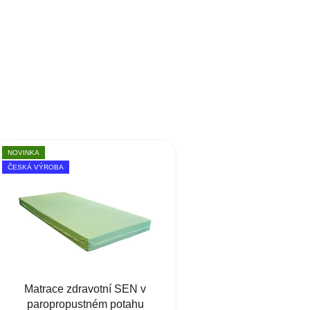
NOVINKA
ČESKÁ VÝROBA
Matrace zdravotní SEN v
paropropustném potahu