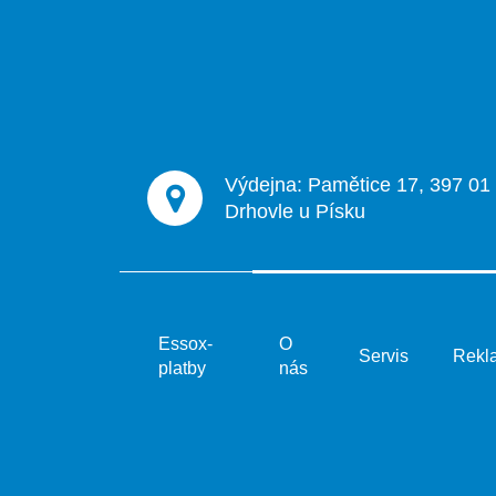
p
a
t
í
Výdejna: Pamětice 17, 397 01
Drhovle u Písku
Essox-
O
Servis
Rekl
platby
nás