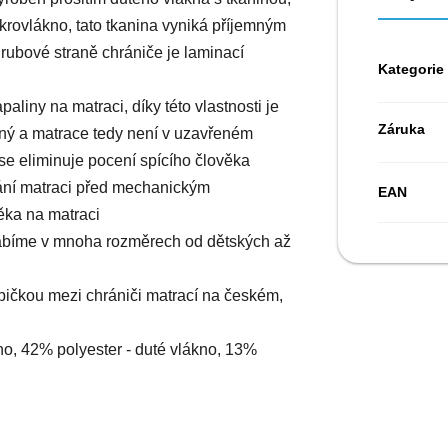
krovlákno, tato tkanina vyniká příjemným
rubové straně chrániče je laminací
Kategorie
aliny na matraci, díky této vlastnosti je
Záruka
yšný a matrace tedy není v uzavřeném
 se eliminuje pocení spícího člověka
ání matraci před mechanickým
EAN
ěka na matraci
rábíme v mnoha rozměrech od dětských až
pičkou mezi chrániči matrací na českém,
no, 42% polyester - duté vlákno, 13%