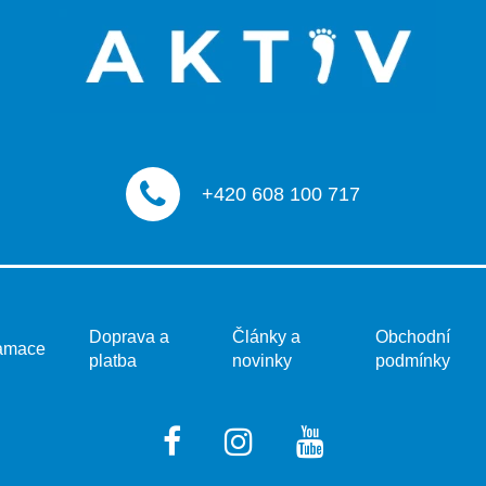
+420 608 100 717
Doprava a
Články a
Obchodní
amace
platba
novinky
podmínky