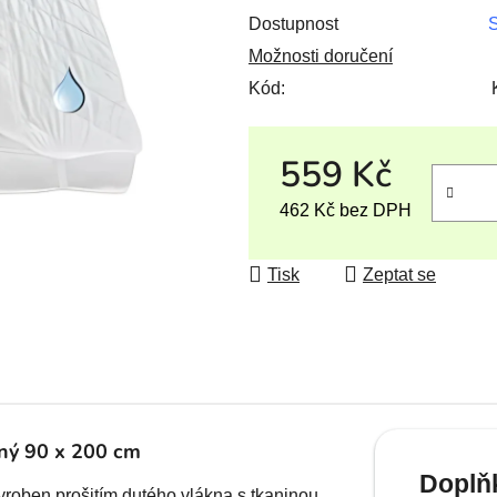
Dostupnost
S
Možnosti doručení
Kód:
559 Kč
462 Kč bez DPH
Měrná cena:
Tisk
Zeptat se
ný 90 x 200 cm
Doplň
yroben prošitím dutého vlákna s tkaninou,