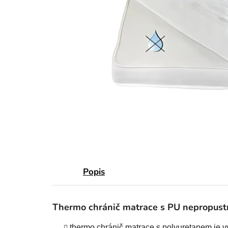
Popis
Thermo chránič matrace s PU nepropust
thermo chránič matrace s polyuretanem je v