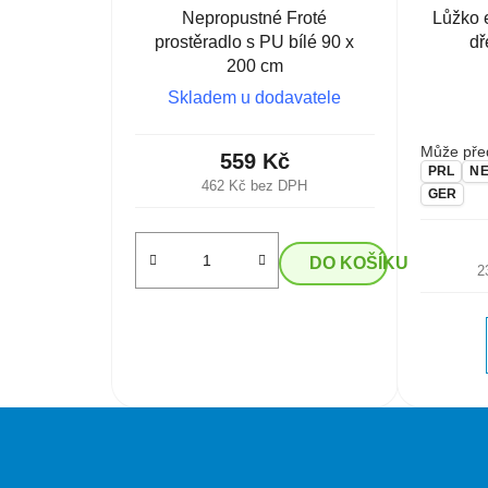
Nepropustné Froté
Lůžko 
prostěradlo s PU bílé 90 x
dř
200 cm
Skladem u dodavatele
Může před
559 Kč
PRL
N
462 Kč bez DPH
GER
DO KOŠÍKU
2
Z
á