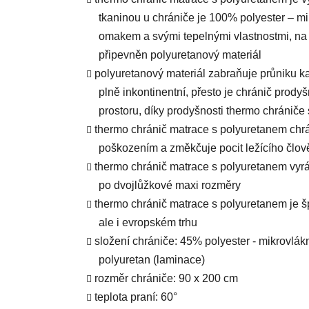
tkaninou u chrániče je 100% polyester – mi
omakem a svými tepelnými vlastnostmi, na 
připevněn polyuretanový materiál
polyuretanový materiál zabraňuje průniku kap
plně inkontinentní, přesto je chránič prod
prostoru, díky prodyšnosti thermo chrániče
thermo chránič matrace s polyuretanem chr
poškozením a změkčuje pocit ležícího člov
thermo chránič matrace s polyuretanem vy
po dvojlůžkové maxi rozměry
thermo chránič matrace s polyuretanem je š
ale i evropském trhu
složení chrániče: 45% polyester - mikrovlák
polyuretan (laminace)
rozměr chrániče: 90 x 200 cm
teplota praní: 60°