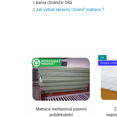
barva chrániče: bílá
Jak vybrat správný chránič matrace ?
TIP
ČESKÁ VÝR
Matrace molitanová pasivní
C
antidekubitní
nepro