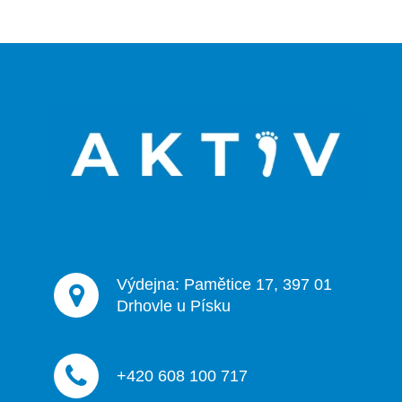
Z
á
p
a
t
í
Výdejna: Pamětice 17, 397 01
Drhovle u Písku
+420 608 100 717