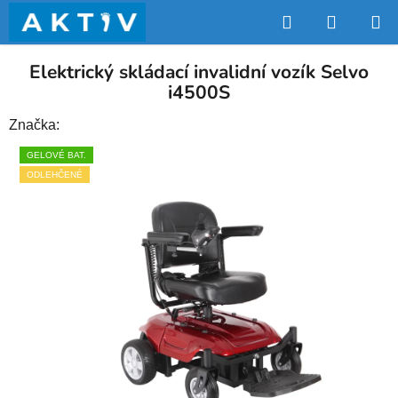
Přejít
Hledat
NÁKUP
na
obsah
KOŠÍK
Elektrický skládací invalidní vozík Selvo
i4500S
Značka:
GELOVÉ BAT.
ODLEHČENÉ