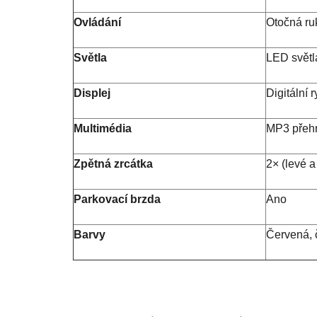
Ovládání
Otočná ruk
Světla
LED světla
Displej
Digitální 
Multimédia
MP3 přehr
Zpětná zrcátka
2× (levé a
Parkovací brzda
Ano
Barvy
Červená, 