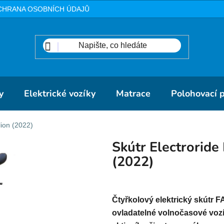
CHRANA OSOBNÍCH ÚDAJŮ
METODIKA
DOPRAVA A PLA
y
Elektrické vozíky
Matrace
Polohovací 
ion (2022)
Skútr Electrorid
(2022)
Čtyřkolový elektrický skútr 
ovladatelné volnočasové vozí