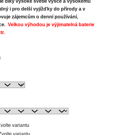
ale díky vysoké světlé výšce a vysokému
ný i pro delší vyjížďky do přírody a v
hovuje zájemcům o denní používání,
áce.
Velkou výhodou je výjimatelná baterie
tr.
volte variantu
Zvolte variantu