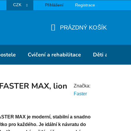
CZK
Přihlášení
Registrace
TBA
PRÁZDNÝ KOŠÍK
NÁKUPNÍ
KOŠÍK
postele
Cvičení a rehabilitace
Děti a školky
e FASTER MAX, lion
Značka:
Faster
FASTER MAX je moderní, stabilní a snadno
tko pro každého. Je idální k návratu do