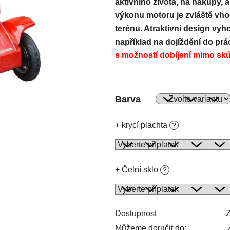
aktivního života, na nákupy, 
výkonu motoru je zvláště vhod
terénu. Atraktivní design vy
například na dojíždění do pr
s možností dobíjení mimo skú
Barva
+ krycí plachta
?
+ Čelní sklo
?
Dostupnost
Z
Můžeme doručit do: