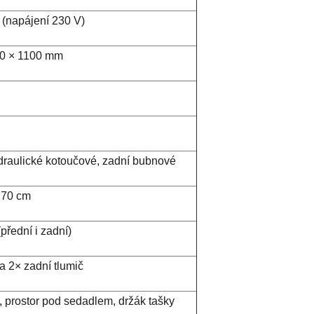
 (napájení 230 V)
90 × 1100 mm
draulické kotoučové, zadní bubnové
270 cm
přední i zadní)
a 2× zadní tlumič
, prostor pod sedadlem, držák tašky