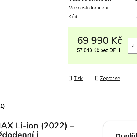
Možnosti doručení
Kód:
69 990 Kč
57 843 Kč
bez DPH
Měrná cena:
Tisk
Zeptat se
(1)
X Li-ion (2022) –
ždodenní i
Doplň