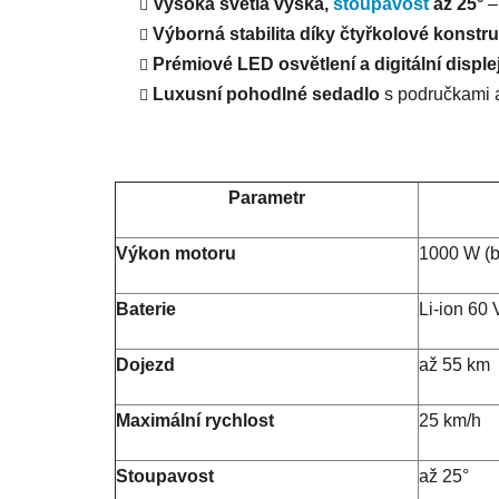
Vysoká světlá výška,
stoupavost
až 25°
– 
Výborná stabilita díky čtyřkolové konstr
Prémiové LED osvětlení a digitální disple
Luxusní pohodlné sedadlo
s područkami 
Parametr
Výkon motoru
1000 W (b
Baterie
Li-ion 60 
Dojezd
až 55 km
Maximální rychlost
25 km/h
Stoupavost
až 25°