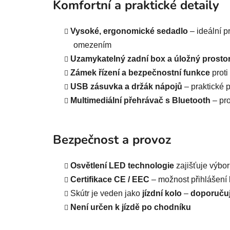
Komfortní a praktické detaily
Vysoké, ergonomické sedadlo
– ideální p
omezením
Uzamykatelný zadní box a úložný prosto
Zámek řízení a bezpečnostní funkce
proti
USB zásuvka a držák nápojů
– praktické p
Multimediální přehrávač s Bluetooth
– pr
Bezpečnost a provoz
Osvětlení LED technologie
zajišťuje výbor
Certifikace CE / EEC
– možnost přihlášení k
Skútr je veden jako
jízdní kolo
–
doporučuje
Není určen k jízdě po chodníku