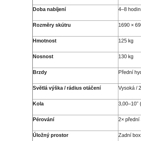
Doba nabíjení
4–8 hodin
Rozměry skútru
1690 × 6
Hmotnost
125 kg
Nosnost
130 kg
Brzdy
Přední hy
Světlá výška / rádius otáčení
Vysoká / 
Kola
3,00–10" (
Pérování
2× přední 
Úložný prostor
Zadní box