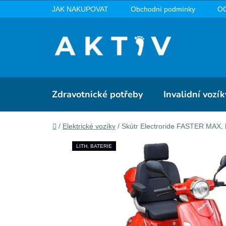
Přejít
JAK NAKUPOVAT
Obchodní podmínky
O
na
obsah
Zdravotnické potřeby
Invalidní vozík
Domů
/
Elektrické vozíky
/
Skútr Electroride FASTER MAX, l
LITH. BATERIE