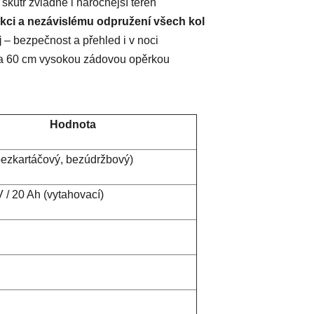
skútr zvládne i náročnější terén
ukci a nezávislému odpružení všech kol
j
– bezpečnost a přehled i v noci
a 60 cm vysokou zádovou opěrkou
Hodnota
ezkartáčový, bezúdržbový)
V / 20 Ah (vytahovací)