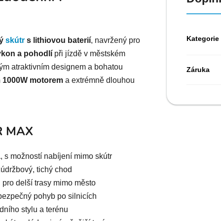
Kategorie
vý
skútr
s lithiovou baterií
, navržený pro
ýkon a pohodlí
při jízdě v městském
vým atraktivním designem a bohatou
Záruka
ým 1000W motorem
a extrémně dlouhou
ER MAX
á
, s možností nabíjení mimo skútr
údržbový, tichý chod
i pro delší trasy mimo město
ezpečný pohyb po silnicích
dního stylu a terénu