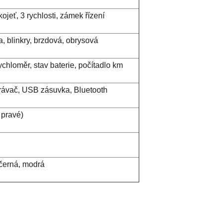
ojeť, 3 rychlosti, zámek řízení
, blinkry, brzdová, obrysová
rychloměr, stav baterie, počítadlo km
ávač, USB zásuvka, Bluetooth
 pravé)
černá, modrá