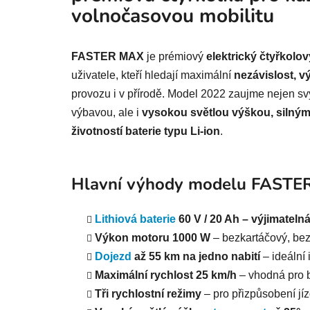
volnočasovou mobilitu
FASTER MAX
je prémiový
elektrický čtyřkolo
uživatele, kteří hledají maximální
nezávislost, v
provozu i v přírodě. Model 2022 zaujme nejen s
výbavou, ale i
vysokou světlou výškou, siln
životností baterie typu Li-ion
.
Hlavní výhody modelu FAST
Lithiová baterie
60 V / 20 Ah – výjimateln
Výkon motoru 1000 W
– bezkartáčový, bez
Dojezd
až 55 km na jedno nabití
– ideální 
Maximální rychlost 25 km/h
– vhodná pro b
Tři rychlostní režimy
– pro přizpůsobení jíz