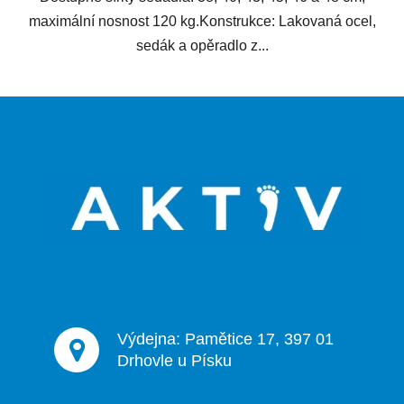
maximální nosnost 120 kg.Konstrukce: Lakovaná ocel,
sedák a opěradlo z...
Z
á
p
a
t
í
Výdejna: Pamětice 17, 397 01
Drhovle u Písku