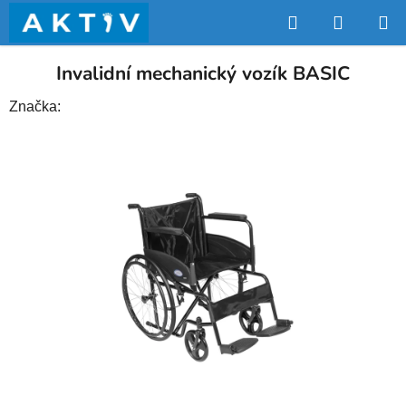
Přejít
Hledat
NÁKUP
na
obsah
KOŠÍK
Invalidní mechanický vozík BASIC
Značka: