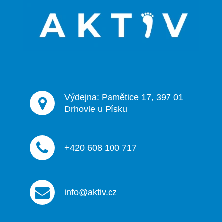
a
t
í
Výdejna: Pamětice 17, 397 01
Drhovle u Písku
+420 608 100 717
info@aktiv.cz