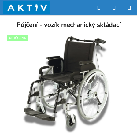
Přejít
Hledat
NÁKUP
na
obsah
KOŠÍK
Půjčení - vozík mechanický skládací
PŮJČOVNA