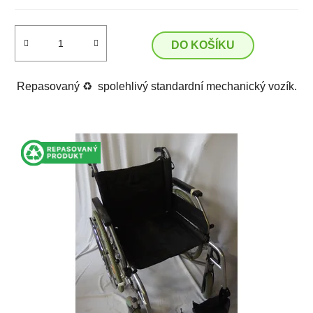
DO KOŠÍKU
Repasovaný ♻️ spolehlivý standardní mechanický vozík.