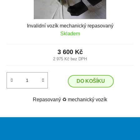
Invalidní vozík mechanický repasovaný
Skladem
3 600 Kč
2 975 Kč bez DPH
DO KOŠÍKU
Repasovaný ♻️ mechanický vozík
Z
á
p