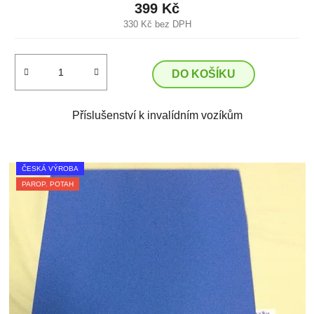
399 Kč
330 Kč bez DPH
DO KOŠÍKU
Příslušenství k invalídním vozíkům
ČESKÁ VÝROBA
PAROP. POTAH