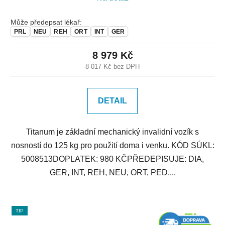
Může předepsat lékař:
PRL
NEU
REH
ORT
INT
GER
8 979 Kč
8 017 Kč bez DPH
DETAIL
Titanum je základní mechanický invalidní vozík s
nosností do 125 kg pro použití doma i venku. KÓD SÚKL:
5008513DOPLATEK: 980 KČPŘEDEPISUJE: DIA,
GER, INT, REH, NEU, ORT, PED,...
TIP