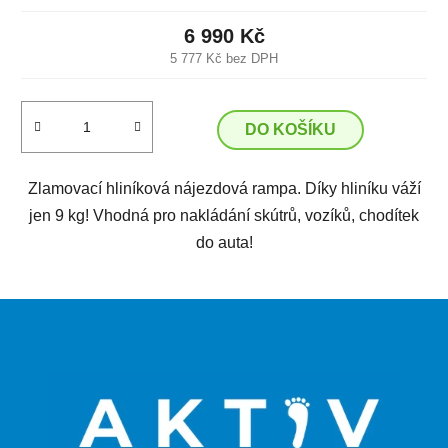
6 990 Kč
5 777 Kč bez DPH
DO KOŠÍKU
Zlamovací hliníková nájezdová rampa. Díky hliníku váží
jen 9 kg! Vhodná pro nakládání skútrů, vozíků, chodítek
do auta!
Z
á
p
a
t
í