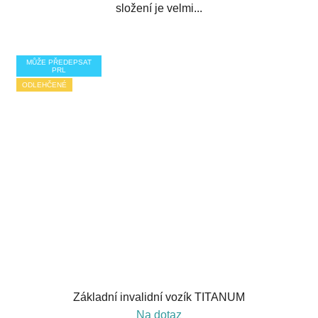
složení je velmi...
MŮŽE PŘEDEPSAT
PRL
ODLEHČENÉ
Základní invalidní vozík TITANUM
Na dotaz