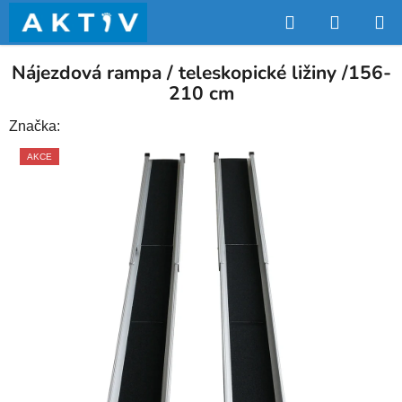
Přejít
Hledat
NÁKUP
na
obsah
KOŠÍK
Nájezdová rampa / teleskopické ližiny /156-
210 cm
Značka:
AKCE