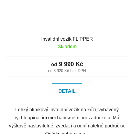
Invalidní vozík FLIPPER
Skladem
9 990 Kč
od
od 8 920 Kč bez DPH
DETAIL
Lehký hliníkový invalidní vozík na kříži, vybavený
rychloupínacím mechanismem pro zadní kola. Má
výškově nastavitelné, zvedací a odnímatelné područky.
Opěrky nohou jsou...