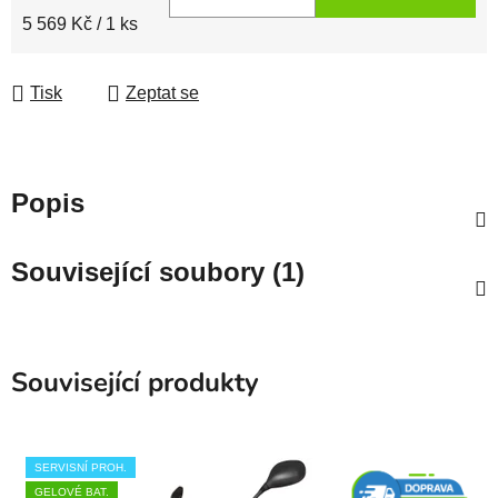
Měrná cena:
5 569 Kč / 1 ks
Tisk
Zeptat se
Popis
Související soubory (1)
Související produkty
SERVISNÍ PROH.
GELOVÉ BAT.