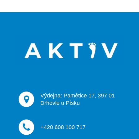
Z
á
p
a
t
í
Výdejna: Pamětice 17, 397 01
Drhovle u Písku
+420 608 100 717