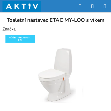
Přejít
Hledat
NÁKUP
na
obsah
KOŠÍK
Toaletní nástavec ETAC MY-LOO s víkem
Značka:
MŮŽE PŘEDEPSAT
PRL