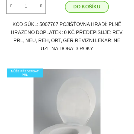
DO KOŠÍKU
KÓD SÚKL: 5007767 POJIŠŤOVNA HRADÍ: PLNĚ
HRAZENO DOPLATEK: 0 KČ PŘEDEPISUJE: REV,
PRL, NEU, REH, ORT, GER REVIZNÍ LÉKAŘ: NE
UŽITNÁ DOBA: 3 ROKY
MŮŽE PŘEDEPSAT
PRL