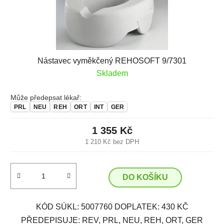
Nástavec vyměkčený REHOSOFT 9/7301
Skladem
Může předepsat lékař:
PRL
NEU
REH
ORT
INT
GER
1 355 Kč
1 210 Kč bez DPH
DO KOŠÍKU
KÓD SÚKL: 5007760 DOPLATEK: 430 KČ
PŘEDEPISUJE: REV, PRL, NEU, REH, ORT, GER