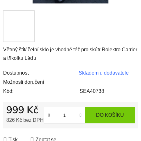
Větrný štít/ čelní sklo je vhodné též pro skútr Rolektro Carrier
a tříkolku Láďu
Dostupnost
Skladem u dodavatele
Možnosti doručení
Kód:
SEA40738
999 Kč
DO KOŠÍKU
826 Kč bez DPH
Měrná cena:
Tisk
Zeptat se