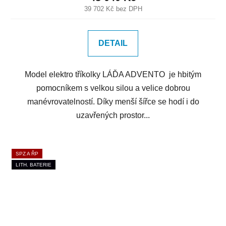
39 702 Kč bez DPH
DETAIL
Model elektro tříkolky LÁĎA ADVENTO je hbitým
pomocníkem s velkou silou a velice dobrou
manévrovatelností. Díky menší šířce se hodí i do
uzavřených prostor...
SPZ A ŘP
LITH. BATERIE