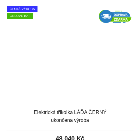
ČESKÁ VÝROBA
GELOVÉ BAT.
Elektrická tříkolka LÁĎA ČERNÝ
ukončena výroba
48 040 Kč