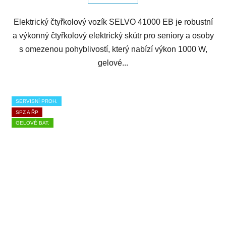
Elektrický čtyřkolový vozík SELVO 41000 EB je robustní
a výkonný čtyřkolový elektrický skútr pro seniory a osoby
s omezenou pohyblivostí, který nabízí výkon 1000 W,
gelové...
SERVISNÍ PROH.
SPZ A ŘP
GELOVÉ BAT.