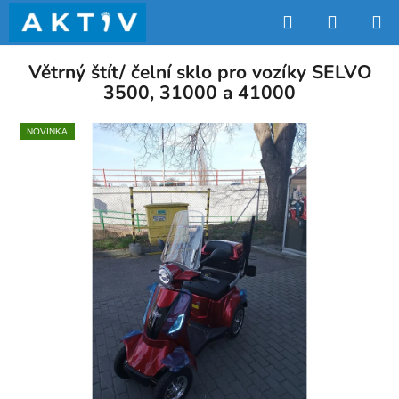
Přejít
Hledat
NÁKUP
na
obsah
KOŠÍK
Větrný štít/ čelní sklo pro vozíky SELVO
3500, 31000 a 41000
NOVINKA