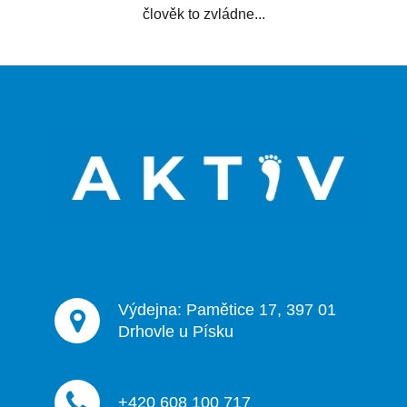
člověk to zvládne...
Z
á
p
a
t
í
Výdejna: Pamětice 17, 397 01
Drhovle u Písku
+420 608 100 717