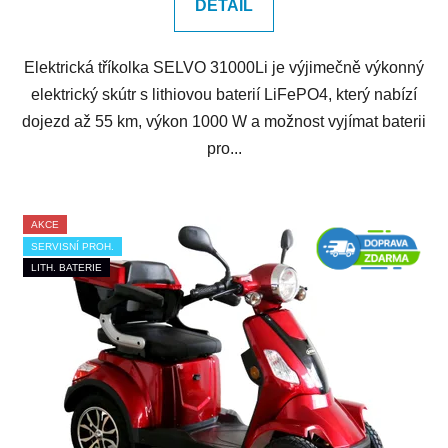
DETAIL
Elektrická tříkolka SELVO 31000Li je výjimečně výkonný
elektrický skútr s lithiovou baterií LiFePO4, který nabízí
dojezd až 55 km, výkon 1000 W a možnost vyjímat baterii
pro...
AKCE
SERVISNÍ PROH.
LITH. BATERIE