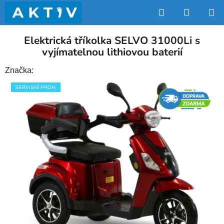
Přejít
Hledat
NÁKUP
na
obsah
KOŠÍK
Elektrická tříkolka SELVO 31000Li s
vyjímatelnou lithiovou baterií
Značka:
SERVISNÍ PROH.