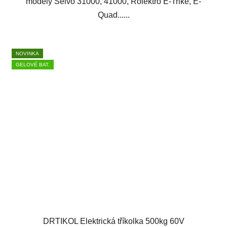
modely Selvo 31000, 41000, Rolektro E-Trike, E-
Quad......
NOVINKA
GELOVÉ BAT.
DRTIKOL Elektrická tříkolka 500kg 60V