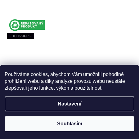
LITH. BATERIE
Používáme cookies, abychom Vám umožnili pohodlné
prohlížení webu a díky analýze provozu webu neustále
zlepšovali jeho funkce, výkon a použitelnost.
Nastavení
Elektrický skútr ROLEKTRO E-TRIKE 25, V3 lithiové
Souhlasím
baterie ZÁNOVNÍ♻️
Skladem