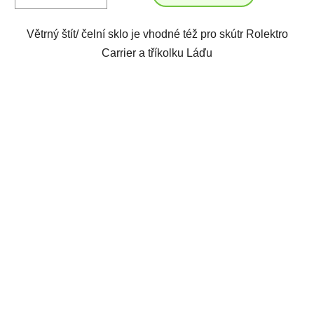
Větrný štít/ čelní sklo je vhodné též pro skútr Rolektro
Carrier a tříkolku Láďu