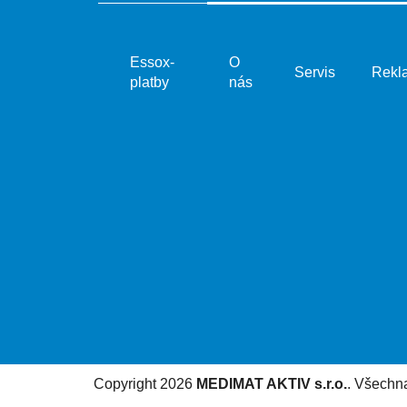
Essox-
O
Servis
Rekl
platby
nás
Copyright 2026
MEDIMAT AKTIV s.r.o.
. Všechn