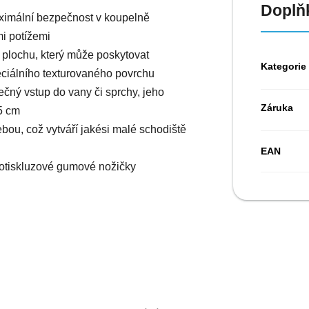
Doplň
ximální bezpečnost v koupelně
i potížemi
plochu, který může poskytovat
Kategorie
eciálního texturovaného povrchu
čný vstup do vany či sprchy,
jeho
Záruka
5 cm
ou, což vytváří jakési malé schodiště
EAN
rotiskluzové gumové nožičky