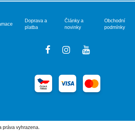
Doprava a
Články a
Obchodní
amace
platba
novinky
podmínky
a práva vyhrazena.