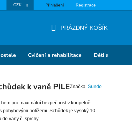
CZK
Přihlášení
Registrace
TBA
PRÁZDNÝ KOŠÍK
NÁKUPNÍ
KOŠÍK
postele
Cvičení a rehabilitace
Děti a školky
chůdek k vaně PILE
Značka:
Sundo
chem pro maximální bezpečnost v koupelně.
 s pohybovými potížemi. Schůdek je vysoký 10
do vany či sprchy.