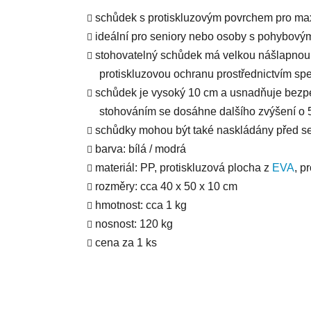
schůdek s protiskluzovým povrchem pro ma
ideální pro seniory nebo osoby s pohybovým
stohovatelný schůdek má velkou nášlapnou 
protiskluzovou ochranu prostřednictvím sp
schůdek je vysoký 10 cm a usnadňuje bezpe
stohováním se dosáhne dalšího zvýšení o 
schůdky mohou být také naskládány před seb
barva: bílá / modrá
materiál: PP, protiskluzová plocha z
EVA
, p
rozměry: cca 40 x 50 x 10 cm
hmotnost: cca 1 kg
nosnost: 120 kg
cena za 1 ks