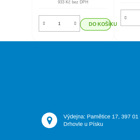
933 Kč bez DPH
DO KOŠÍKU
Z
á
p
a
t
í
Výdejna: Pamětice 17, 397 01
Drhovle u Písku