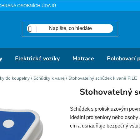
CHRANA OSOBNÍCH ÚDAJŮ
METODIKA
DOPRAVA A PLA
y
Elektrické vozíky
Matrace
Polohovací 
y do koupelny
/
Schůdky k vaně
/
Stohovatelný schůdek k vaně PILE
Stohovatelný s
Schůdek s protiskluzovým povr
Ideální pro seniory nebo osoby
cm a usnadňuje bezpečný vstup 