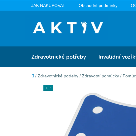
Přejít
JAK NAKUPOVAT
Obchodní podmínky
O
na
obsah
Zdravotnické potřeby
Invalidní vozík
Domů
/
Zdravotnické potřeby
/
Zdravotní pomůcky
/
Pomůck
TIP