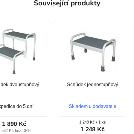
Související produkty
dek dvoustupňový
Schůdek jednostupňový
pedice do 5 dní
Skladem u dodavatele
Měrná
1 248 Kč / 1 ks
1 890 Kč
cena:
1 248 Kč
1 562 Kč bez DPH