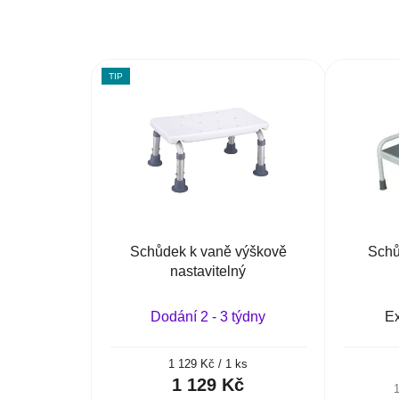
TIP
Schůdek k vaně výškově
Schů
nastavitelný
Dodání 2 - 3 týdny
Ex
Měrná
1 129 Kč / 1 ks
cena:
1 129 Kč