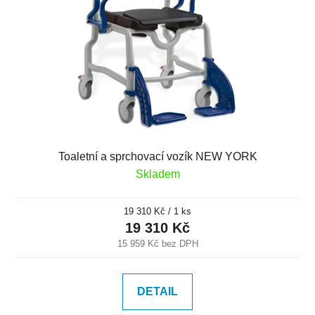
Toaletní a sprchovací vozík NEW YORK
Skladem
Měrná
19 310 Kč / 1 ks
cena:
19 310 Kč
15 959 Kč bez DPH
DETAIL