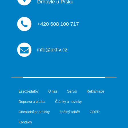
Drhovle u Písku
+420 608 100 717
info@aktiv.cz
Essox-platby
O nás
Servis
Reklamace
Doprava a platba
Články a novinky
Obchodní podmínky
Zpětný odběr
GDPR
Kontakty