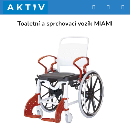
Přejít
Hledat
NÁKUP
na
obsah
KOŠÍK
Toaletní a sprchovací vozík MIAMI