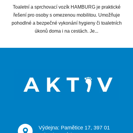
Toaletní a sprchovací vozík HAMBURG je praktické
řešení pro osoby s omezenou mobilitou. Umožňuje
pohodlné a bezpečné vykonání hygieny či toaletních
úkonů doma i na cestách. Je...
Z
á
p
a
t
í
Výdejna: Pamětice 17, 397 01